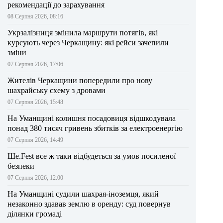
рекомендації до зарахування
08 Серпня 2026, 08:16
Укрзалізниця змінила маршрути потягів, які
курсують через Черкащину: які рейси зачепили
зміни
07 Серпня 2026, 17:06
Жителів Черкащини попередили про нову
шахрайську схему з дровами
07 Серпня 2026, 15:48
На Уманщині колишня посадовиця відшкодувала
понад 380 тисяч гривень збитків за електроенергію
07 Серпня 2026, 14:49
Ше.Fest все ж таки відбудеться за умов посиленої
безпеки
07 Серпня 2026, 12:00
На Уманщині судили шахрая-іноземця, який
незаконно здавав землю в оренду: суд повернув
ділянки громаді