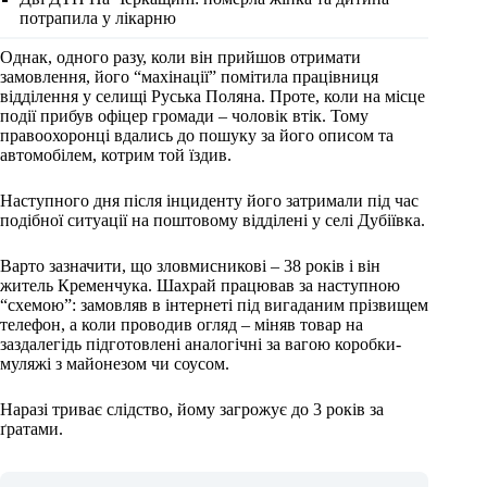
потрапила у лікарню
Однак, одного разу, коли він прийшов отримати
замовлення, його “махінації” помітила працівниця
відділення у селищі Руська Поляна. Проте, коли на місце
події прибув офіцер громади – чоловік втік. Тому
правоохоронці вдались до пошуку за його описом та
автомобілем, котрим той їздив.
Наступного дня після інциденту його затримали під час
подібної ситуації на поштовому відділені у селі Дубіївка.
Варто зазначити, що зловмисникові – 38 років і він
житель Кременчука. Шахрай працював за наступною
“схемою”: замовляв в інтернеті під вигаданим прізвищем
телефон, а коли проводив огляд – міняв товар на
заздалегідь підготовлені аналогічні за вагою коробки-
муляжі з майонезом чи соусом.
Наразі триває слідство, йому загрожує до 3 років за
ґратами.