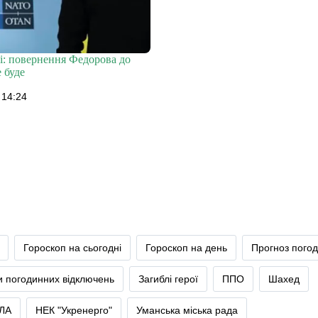
і: повернення Федорова до
 буде
 14:24
Гороскоп на сьогодні
Гороскоп на день
Прогноз пого
и погодинних відключень
Загиблі герої
ППО
Шахед
ЛА
НЕК "Укренерго"
Уманська міська рада