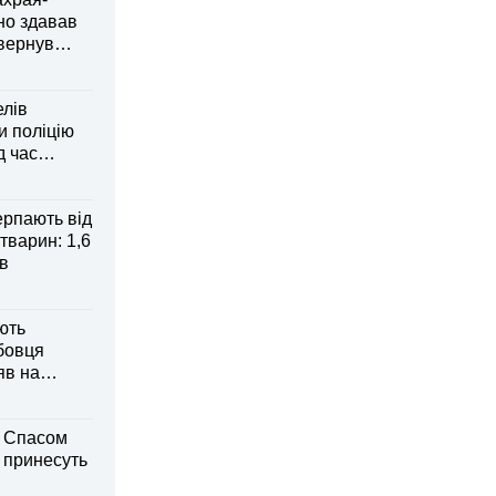
но здавав
овернув
елів
 поліцію
д час
рпають від
тварин: 1,6
ів
ють
бовця
яв на
м Спасом
і принесуть