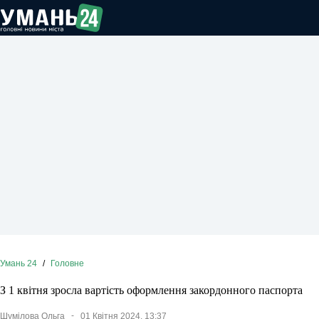
Перейти
до
вмісту
Умань 24
/
Головне
З 1 квітня зросла вартість оформлення закордонного паспорта
Шумілова Ольга
01 Квітня 2024, 13:37