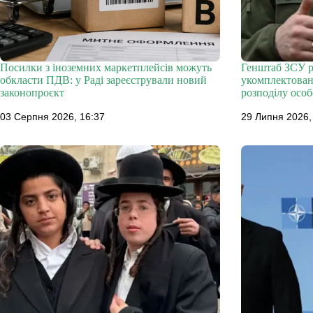
Посилки з іноземних маркетплейсів можуть
Генштаб ЗСУ р
обкласти ПДВ: у Раді зареєстрували новий
укомплектовано
законопроєкт
розподілу особ
03 Серпня 2026, 16:37
29 Липня 2026,