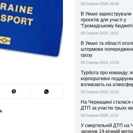
06 Серпня 2026, 00:40
В Умані зареєстрували 
проєктів для участі у
“Громадському бюджеті
05 Серпня 2026, 16:51
В Умані та області ого
штормове попередженн
грозу
05 Серпня 2026, 13:28
Турбота про команду: я
корпоративні подарунк
впливають на атмосфе
колективі
05 Серпня 2026, 13:22
На Черкащині сталася 
ДТП за участю трьох ав
а.
05 Серпня 2026, 11:51
У смертельній ДТП на 
загинув 14-річний мот