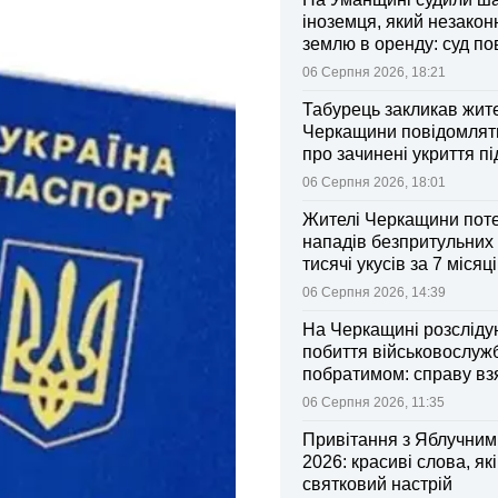
іноземця, який незакон
землю в оренду: суд п
ділянки громаді
06 Серпня 2026, 18:21
Табурець закликав жит
Черкащини повідомляти
про зачинені укриття пі
тривоги
06 Серпня 2026, 18:01
Жителі Черкащини поте
нападів безпритульних 
тисячі укусів за 7 місяц
06 Серпня 2026, 14:39
На Черкащині розсліду
побиття військовослуж
побратимом: справу вз
контроль Лубінець
06 Серпня 2026, 11:35
Привітання з Яблучни
2026: красиві слова, як
святковий настрій