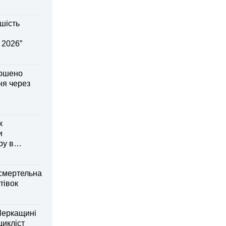
шість
 2026”
лошено
я через
к
и
ру в
смертельна
тівок
Черкащині
оцикліст