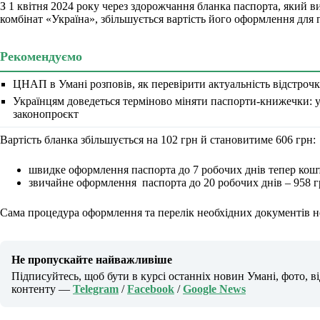
З 1 квітня 2024 року через здорожчання бланка паспорта, який 
комбінат «Україна», збільшується вартість його оформлення для 
Рекомендуємо
ЦНАП в Умані розповів, як перевірити актуальність відстрочки
Українцям доведеться терміново міняти паспорти-книжечки: у
законопроєкт
Вартість бланка збільшується на 102 грн й становитиме 606 грн:
швидке оформлення паспорта до 7 робочих днів тепер кошт
звичайне оформлення паспорта до 20 робочих днів – 958 г
Сама процедура оформлення та перелік необхідних документів н
Не пропускайте найважливіше
Підписуйтесь, щоб бути в курсі останніх новин Умані, фото, в
контенту —
Telegram
/
Facebook
/
Google News