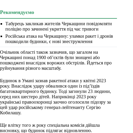
Рекомендуємо
Табурець закликав жителів Черкащини повідомляти
поліцію про зачинені укриття під час тривоги
Російська атака на Черкащину: уламки ракет і дронів
пошкодили будинки, є нові знеструмлення
Очільник області також зазначив, що загалом на
Черкащині понад 1900 об’єктів були знищені або
пошкоджені внаслідок ворожих обстрілів. Йдеться про
руйнування різного масштабу.
Будинок в Умані зазнав ракетної атаки у квітні 2023
року. Внаслідок удару обвалився один із під’їздів
багатоквартирного будинку. Тоді загинули 23 людини,
серед них шестеро дітей. Наприкінці 2023 року
українські правоохоронці заочно оголосили підозру за
цей удар російському генерал-лейтенанту Сергію
Кобилашу.
Ще влітку того ж року спеціальна комісія дійшла
висновку, що будинок підлягає відновленню.