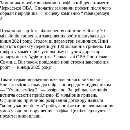
Замовником робіт визначили профільний департамент
Черкаської ОВА. Спочатку замовили проєкт, після чого
обрали підрядника — місцеву компанію “Уманьрембуд
2”.
Початково вартість відновлення оцінили майже у 70
мільйонів гривень, а завершення робіт планували до
кінця 2024 року. Згодом ці параметри змінилися. Нині
вартість проєкту перевищує 100 мільйонів гривень. Такі
цифри у коментарі Суспільному озвучив директор
департаменту будівництва Черкаської ОВА Ростислав
Євмина. Він також повідомив нові строки завершення
робіт — кінець 2025 року.
Такий термін визначили вже для нового виконавця.
Близько місяця тому договір із попереднім підрядником
— “Уманьрембуд 2” — розірвали. За цей час компанія
встигла освоїти приблизно 45 мільйонів гривень.
Офіційною причиною розірвання договору назвали
“коригування об’ємів” робіт, а не фактичне невиконання
умов угоди чи порушення графіка. Це підтверджують і
представники влади.