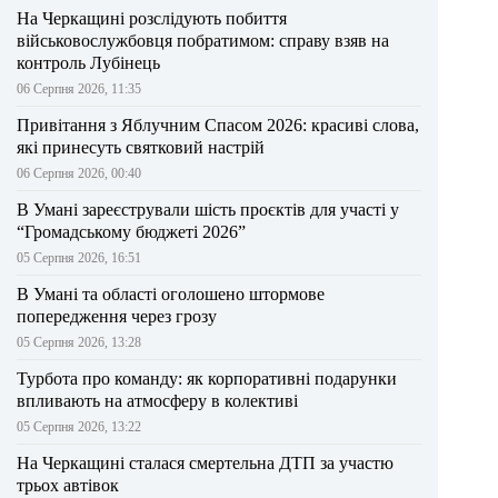
На Черкащині розслідують побиття
військовослужбовця побратимом: справу взяв на
контроль Лубінець
06 Серпня 2026, 11:35
Привітання з Яблучним Спасом 2026: красиві слова,
які принесуть святковий настрій
06 Серпня 2026, 00:40
В Умані зареєстрували шість проєктів для участі у
“Громадському бюджеті 2026”
05 Серпня 2026, 16:51
В Умані та області оголошено штормове
попередження через грозу
05 Серпня 2026, 13:28
Турбота про команду: як корпоративні подарунки
впливають на атмосферу в колективі
05 Серпня 2026, 13:22
На Черкащині сталася смертельна ДТП за участю
трьох автівок