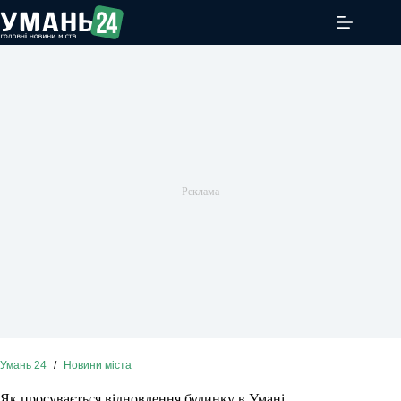
Перейти
до
вмісту
Умань 24
/
Новини міста
Як просувається відновлення будинку в Умані,