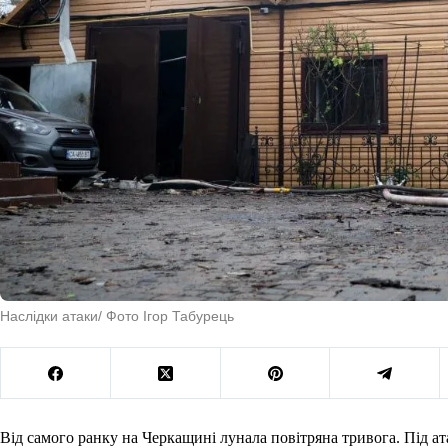
Наслідки атаки/ Фото Ігор Табурець
Від самого ранку на Черкащині лунала повітряна тривога. Під а