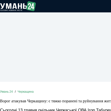
Перейти
до
вмісту
Умань 24
/
Черкащина
Ворог атакував Черкащину: є тяжко поранені та руйнування жит
Сьогодні 13 травня очільник Черкаської ОВА Ігор Табуре