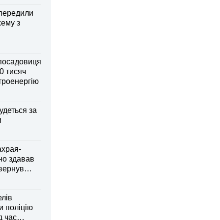
передили
хему з
посадовиця
0 тисяч
ктроенергію
удеться за
и
ахрая-
но здавав
овернув
елів
 поліцію
д час