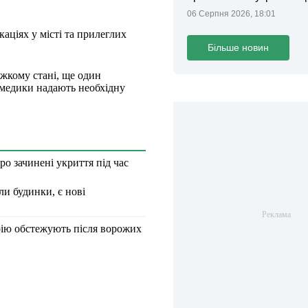
тривоги
06 Серпня 2026, 18:01
аціях у місті та прилеглих
Більше новин
яжкому стані, ще один
, медики надають необхідну
о зачинені укриття під час
ли будинки, є нові
рію обстежують після ворожих