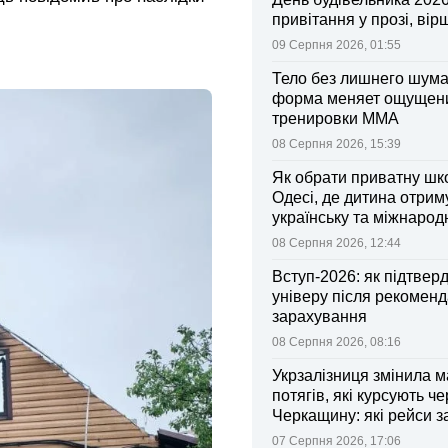
привітання у прозі, вір
09 Серпня 2026, 01:55
Тело без лишнего шума:
форма меняет ощущен
тренировки ММА
08 Серпня 2026, 15:39
Як обрати приватну шк
Одесі, де дитина отрим
українську та міжнарод
08 Серпня 2026, 12:44
Вступ-2026: як підтвер
універу після рекоменд
зарахування
08 Серпня 2026, 08:16
Укрзалізниця змінила 
потягів, які курсують че
Черкащину: які рейси 
зміни
07 Серпня 2026, 17:06