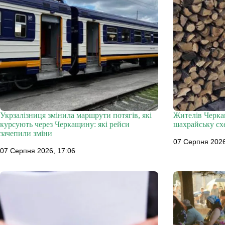
Укрзалізниця змінила маршрути потягів, які
Жителів Черка
курсують через Черкащину: які рейси
шахрайську сх
зачепили зміни
07 Серпня 2026
07 Серпня 2026, 17:06