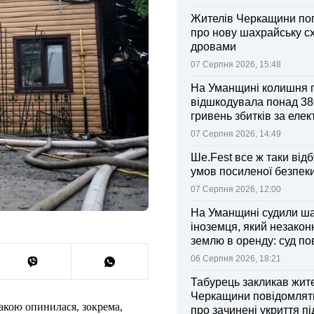
Жителів Черкащини по
про нову шахрайську с
дровами
07 Серпня 2026, 15:48
На Уманщині колишня 
відшкодувала понад 38
гривень збитків за еле
07 Серпня 2026, 14:49
Ше.Fest все ж таки відб
умов посиленої безпек
07 Серпня 2026, 12:00
На Уманщині судили ш
іноземця, який незакон
землю в оренду: суд п
ділянки громаді
06 Серпня 2026, 18:21
Табурець закликав жит
Черкащини повідомляти
такою опинилася, зокрема,
про зачинені укриття пі