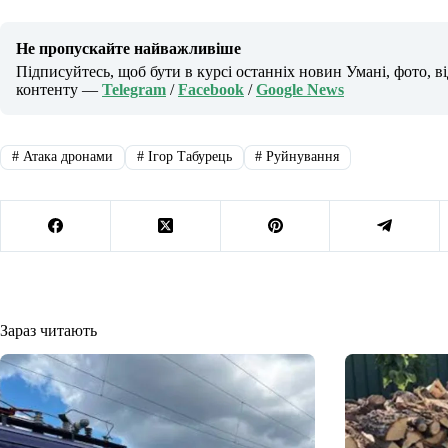
Не пропускайте найважливіше
Підписуйтесь, щоб бути в курсі останніх новин Умані, фото, в
контенту —
Telegram
/
Facebook
/
Google News
#
Атака дронами
#
Ігор Табурець
#
Руйнування
Зараз читають