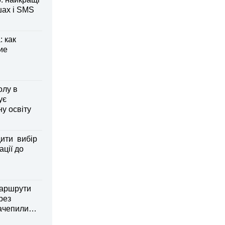
шах і SMS
 как
ие
олу в
ує
ну освіту
дити вибір
ації до
маршрути
рез
зачепили