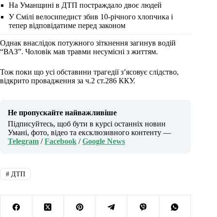
На Уманщині в ДТП постраждало двоє людей
У Смілі велосипедист збив 10-річного хлопчика і
тепер відповідатиме перед законом
Однак внаслідок потужного зіткнення загинув водій
“ВАЗ”. Чоловік мав травми несумісні з життям.
Тож поки що усі обставини трагедії з’ясовує слідство,
відкрито провадження за ч.2 ст.286 ККУ.
Не пропускайте найважливіше
Підписуйтесь, щоб бути в курсі останніх новин
Умані, фото, відео та ексклюзивного контенту —
Telegram
/
Facebook
/
Google News
#
ДТП