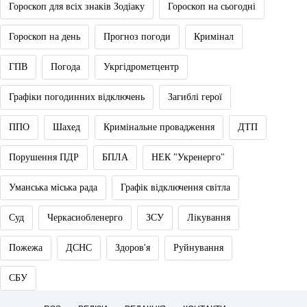
Гороскоп для всіх знаків Зодіаку
Гороскоп на сьогодні
Гороскоп на день
Прогноз погоди
Кримінал
ГПВ
Погода
Укргідрометцентр
Графіки погодинних відключень
Загиблі герої
ППО
Шахед
Кримінальне провадження
ДТП
Порушення ПДР
БПЛА
НЕК "Укренерго"
Уманська міська рада
Графік відключення світла
Суд
Черкасиобленерго
ЗСУ
Лікування
Пожежа
ДСНС
Здоров'я
Руйнування
СБУ