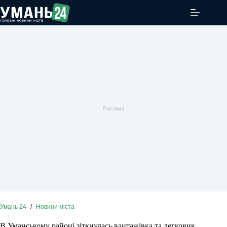
Перейти
до
вмісту
Умань 24
/
Новини міста
В Уманському районі зіткнулась вантажівка та легковик