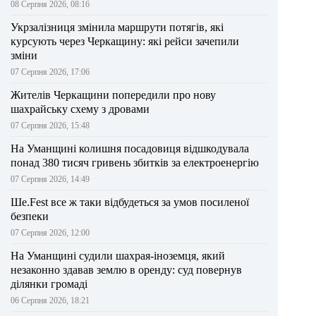
08 Серпня 2026, 08:16
Укрзалізниця змінила маршрути потягів, які
курсують через Черкащину: які рейси зачепили
зміни
07 Серпня 2026, 17:06
Жителів Черкащини попередили про нову
шахрайську схему з дровами
07 Серпня 2026, 15:48
На Уманщині колишня посадовиця відшкодувала
понад 380 тисяч гривень збитків за електроенергію
07 Серпня 2026, 14:49
Ше.Fest все ж таки відбудеться за умов посиленої
безпеки
07 Серпня 2026, 12:00
На Уманщині судили шахрая-іноземця, який
незаконно здавав землю в оренду: суд повернув
ділянки громаді
06 Серпня 2026, 18:21