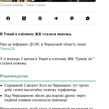
Гасіння пожежі / Скрін з відео
В Умані в елітному ЖК сталася пожежа.
Про це інформує ДСНС в Черкаській області, пише
Умань24.
У п’ятницю 5 квітня в Умані в елітному ЖК “Греків ліс”
сталася пожежа.
Рекомендуємо
Справжній Сайлент Хілл на Черкащині: тут третю
добу гасять масштабну пожежу торфовища
Над Черкащиною збили два ворожі дрони: через
падіння уламків спалахнула пшениця
Через недопалок, який хтось із мешканців не загасив та