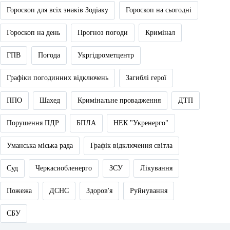
Гороскоп для всіх знаків Зодіаку
Гороскоп на сьогодні
Гороскоп на день
Прогноз погоди
Кримінал
ГПВ
Погода
Укргідрометцентр
Графіки погодинних відключень
Загиблі герої
ППО
Шахед
Кримінальне провадження
ДТП
Порушення ПДР
БПЛА
НЕК "Укренерго"
Уманська міська рада
Графік відключення світла
Суд
Черкасиобленерго
ЗСУ
Лікування
Пожежа
ДСНС
Здоров'я
Руйнування
СБУ