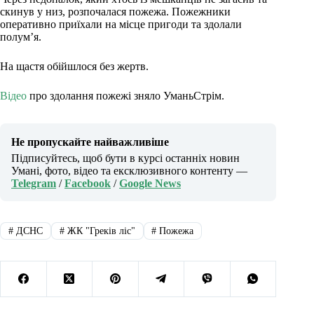
скинув у низ, розпочалася пожежа. Пожежники
оперативно приїхали на місце пригоди та здолали
полум’я.
На щастя обійшлося без жертв.
Відео
про здолання пожежі зняло УманьСтрім.
Не пропускайте найважливіше
Підписуйтесь, щоб бути в курсі останніх новин
Умані, фото, відео та ексклюзивного контенту —
Telegram
/
Facebook
/
Google News
#
ДСНС
#
ЖК "Греків ліс"
#
Пожежа