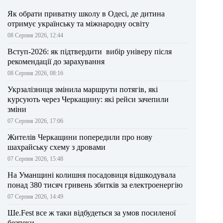
Як обрати приватну школу в Одесі, де дитина
отримує українську та міжнародну освіту
08 Серпня 2026, 12:44
Вступ-2026: як підтвердити вибір універу після
рекомендації до зарахування
08 Серпня 2026, 08:16
Укрзалізниця змінила маршрути потягів, які
курсують через Черкащину: які рейси зачепили
зміни
07 Серпня 2026, 17:06
Жителів Черкащини попередили про нову
шахрайську схему з дровами
07 Серпня 2026, 15:48
На Уманщині колишня посадовиця відшкодувала
понад 380 тисяч гривень збитків за електроенергію
07 Серпня 2026, 14:49
Ше.Fest все ж таки відбудеться за умов посиленої
безпеки