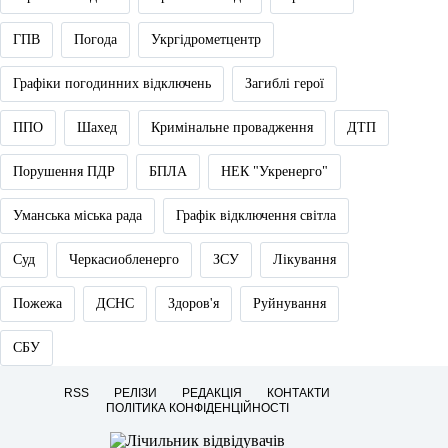
ГПВ
Погода
Укргідрометцентр
Графіки погодинних відключень
Загиблі герої
ППО
Шахед
Кримінальне провадження
ДТП
Порушення ПДР
БПЛА
НЕК "Укренерго"
Уманська міська рада
Графік відключення світла
Суд
Черкасиобленерго
ЗСУ
Лікування
Пожежа
ДСНС
Здоров'я
Руйнування
СБУ
RSS
РЕЛІЗИ
РЕДАКЦІЯ
КОНТАКТИ
ПОЛІТИКА КОНФІДЕНЦІЙНОСТІ