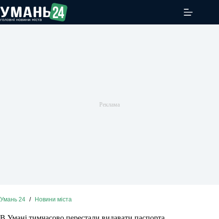
Перейти
до
вмісту
Умань 24
/
Новини міста
В Умані тимчасово перестали видавати паспорта