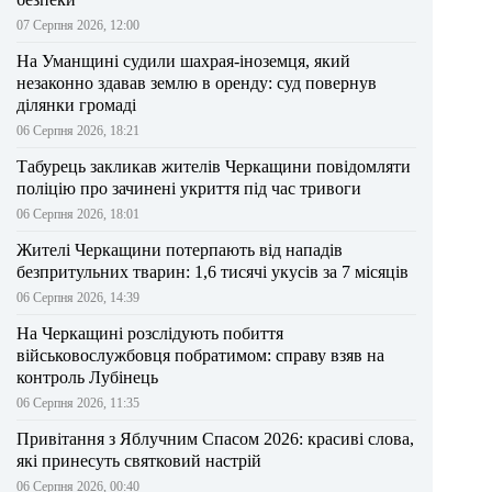
07 Серпня 2026, 12:00
На Уманщині судили шахрая-іноземця, який
незаконно здавав землю в оренду: суд повернув
ділянки громаді
06 Серпня 2026, 18:21
Табурець закликав жителів Черкащини повідомляти
поліцію про зачинені укриття під час тривоги
06 Серпня 2026, 18:01
Жителі Черкащини потерпають від нападів
безпритульних тварин: 1,6 тисячі укусів за 7 місяців
06 Серпня 2026, 14:39
На Черкащині розслідують побиття
військовослужбовця побратимом: справу взяв на
контроль Лубінець
06 Серпня 2026, 11:35
Привітання з Яблучним Спасом 2026: красиві слова,
які принесуть святковий настрій
06 Серпня 2026, 00:40