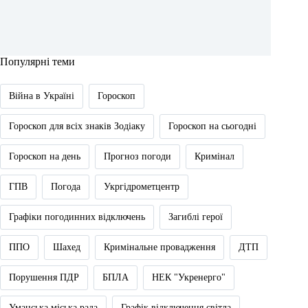
Популярні теми
Війна в Україні
Гороскоп
Гороскоп для всіх знаків Зодіаку
Гороскоп на сьогодні
Гороскоп на день
Прогноз погоди
Кримінал
ГПВ
Погода
Укргідрометцентр
Графіки погодинних відключень
Загиблі герої
ППО
Шахед
Кримінальне провадження
ДТП
Порушення ПДР
БПЛА
НЕК "Укренерго"
Уманська міська рада
Графік відключення світла