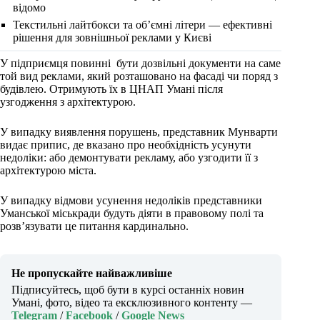
відомо
Текстильні лайтбокси та об’ємні літери — ефективні
рішення для зовнішньої реклами у Києві
У підприємця повинні бути дозвільні документи на саме
той вид реклами, який розташовано на фасаді чи поряд з
будівлею. Отримують їх в ЦНАП Умані після
узгодження з архітектурою.
У випадку виявлення порушень, представник Мунварти
видає припис, де вказано про необхідність усунути
недоліки: або демонтувати рекламу, або узгодити її з
архітектурою міста.
У випадку відмови усунення недоліків представники
Уманської міськради будуть діяти в правовому полі та
розв’язувати це питання кардинально.
Не пропускайте найважливіше
Підписуйтесь, щоб бути в курсі останніх новин
Умані, фото, відео та ексклюзивного контенту —
Telegram
/
Facebook
/
Google News