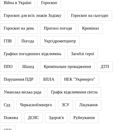
Війна в Україні
Гороскоп
Гороскоп для всіх знаків Зодіаку
Гороскоп на сьогодні
Гороскоп на день
Прогноз погоди
Кримінал
ГПВ
Погода
Укргідрометцентр
Графіки погодинних відключень
Загиблі герої
ППО
Шахед
Кримінальне провадження
ДТП
Порушення ПДР
БПЛА
НЕК "Укренерго"
Уманська міська рада
Графік відключення світла
Суд
Черкасиобленерго
ЗСУ
Лікування
Пожежа
ДСНС
Здоров'я
Руйнування