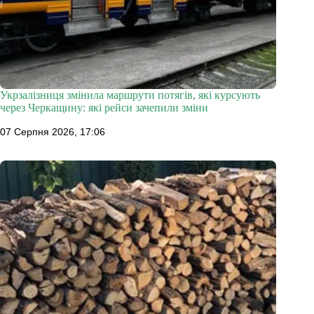
Укрзалізниця змінила маршрути потягів, які курсують
через Черкащину: які рейси зачепили зміни
07 Серпня 2026, 17:06