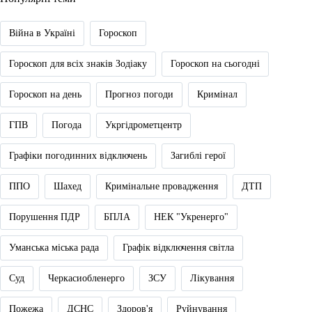
Війна в Україні
Гороскоп
Гороскоп для всіх знаків Зодіаку
Гороскоп на сьогодні
Гороскоп на день
Прогноз погоди
Кримінал
ГПВ
Погода
Укргідрометцентр
Графіки погодинних відключень
Загиблі герої
ППО
Шахед
Кримінальне провадження
ДТП
Порушення ПДР
БПЛА
НЕК "Укренерго"
Уманська міська рада
Графік відключення світла
Суд
Черкасиобленерго
ЗСУ
Лікування
Пожежа
ДСНС
Здоров'я
Руйнування