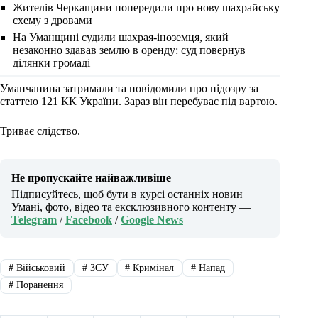
Жителів Черкащини попередили про нову шахрайську
схему з дровами
На Уманщині судили шахрая-іноземця, який
незаконно здавав землю в оренду: суд повернув
ділянки громаді
Уманчанина затримали та повідомили про підозру за
статтею 121 КК України. Зараз він перебуває під вартою.
Триває слідство.
Не пропускайте найважливіше
Підписуйтесь, щоб бути в курсі останніх новин
Умані, фото, відео та ексклюзивного контенту —
Telegram
/
Facebook
/
Google News
#
Військовий
#
ЗСУ
#
Кримінал
#
Напад
#
Поранення