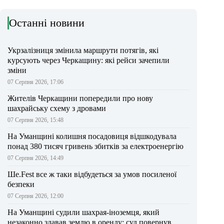
Останні новини
Укрзалізниця змінила маршрути потягів, які
курсують через Черкащину: які рейси зачепили
зміни
07 Серпня 2026, 17:06
Жителів Черкащини попередили про нову
шахрайську схему з дровами
07 Серпня 2026, 15:48
На Уманщині колишня посадовиця відшкодувала
понад 380 тисяч гривень збитків за електроенергію
07 Серпня 2026, 14:49
Ше.Fest все ж таки відбудеться за умов посиленої
безпеки
07 Серпня 2026, 12:00
На Уманщині судили шахрая-іноземця, який
незаконно здавав землю в оренду: суд повернув