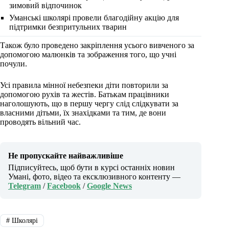
зимовий відпочинок
Уманські школярі провели благодійну акцію для
підтримки безпритульних тварин
Також було проведено закріплення усього вивченого за
допомогою малюнків та зображення того, що учні
почули.
Усі правила мінної небезпеки діти повторили за
допомогою рухів та жестів. Батькам працівники
наголошують, що в першу чергу слід слідкувати за
власними дітьми, їх знахідками та тим, де вони
проводять вільний час.
Не пропускайте найважливіше
Підписуйтесь, щоб бути в курсі останніх новин
Умані, фото, відео та ексклюзивного контенту —
Telegram
/
Facebook
/
Google News
#
Школярі