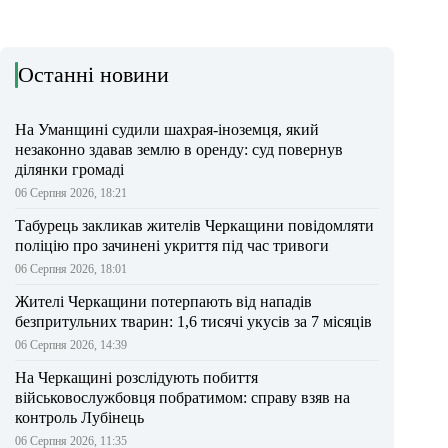
Останні новини
На Уманщині судили шахрая-іноземця, який
незаконно здавав землю в оренду: суд повернув
ділянки громаді
06 Серпня 2026, 18:21
Табурець закликав жителів Черкащини повідомляти
поліцію про зачинені укриття під час тривоги
06 Серпня 2026, 18:01
Жителі Черкащини потерпають від нападів
безпритульних тварин: 1,6 тисячі укусів за 7 місяців
06 Серпня 2026, 14:39
На Черкащині розслідують побиття
військовослужбовця побратимом: справу взяв на
контроль Лубінець
06 Серпня 2026, 11:35