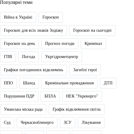
Популярні теми
Війна в Україні
Гороскоп
Гороскоп для всіх знаків Зодіаку
Гороскоп на сьогодні
Гороскоп на день
Прогноз погоди
Кримінал
ГПВ
Погода
Укргідрометцентр
Графіки погодинних відключень
Загиблі герої
ППО
Шахед
Кримінальне провадження
ДТП
Порушення ПДР
БПЛА
НЕК "Укренерго"
Уманська міська рада
Графік відключення світла
Суд
Черкасиобленерго
ЗСУ
Лікування