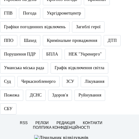
ГПВ
Погода
Укргідрометцентр
Графіки погодинних відключень
Загиблі герої
ППО
Шахед
Кримінальне провадження
ДТП
Порушення ПДР
БПЛА
НЕК "Укренерго"
Уманська міська рада
Графік відключення світла
Суд
Черкасиобленерго
ЗСУ
Лікування
Пожежа
ДСНС
Здоров'я
Руйнування
СБУ
RSS
РЕЛІЗИ
РЕДАКЦІЯ
КОНТАКТИ
ПОЛІТИКА КОНФІДЕНЦІЙНОСТІ