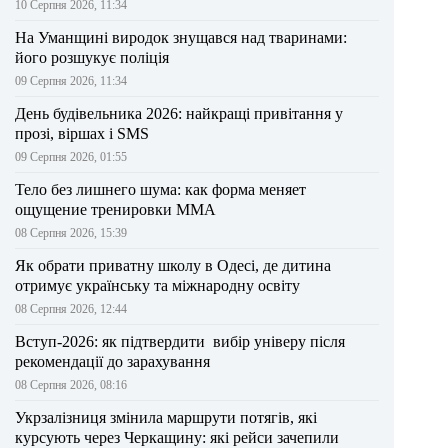
10 Серпня 2026, 11:34
На Уманщині виродок знущався над тваринами:
його розшукує поліція
09 Серпня 2026, 11:34
День будівельника 2026: найкращі привітання у
прозі, віршах і SMS
09 Серпня 2026, 01:55
Тело без лишнего шума: как форма меняет
ощущение тренировки ММА
08 Серпня 2026, 15:39
Як обрати приватну школу в Одесі, де дитина
отримує українську та міжнародну освіту
08 Серпня 2026, 12:44
Вступ-2026: як підтвердити вибір універу після
рекомендації до зарахування
08 Серпня 2026, 08:16
Укрзалізниця змінила маршрути потягів, які
курсують через Черкащину: які рейси зачепили