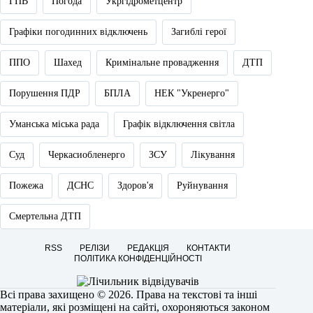
ГПВ
Погода
Укргідрометцентр
Графіки погодинних відключень
Загиблі герої
ППО
Шахед
Кримінальне провадження
ДТП
Порушення ПДР
БПЛА
НЕК "Укренерго"
Уманська міська рада
Графік відключення світла
Суд
Черкасиобленерго
ЗСУ
Лікування
Пожежа
ДСНС
Здоров'я
Руйнування
Смертельна ДТП
RSS
РЕЛІЗИ
РЕДАКЦІЯ
КОНТАКТИ
ПОЛІТИКА КОНФІДЕНЦІЙНОСТІ
Всі права захищено © 2026. Права на текстові та інші
матеріали, які розміщені на сайті, охороняються законом