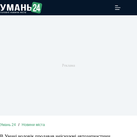
Перейти
до
вмісту
Умань 24
/
Новини міста
В Умані чоловік продавав неіснуючі автозапчастини