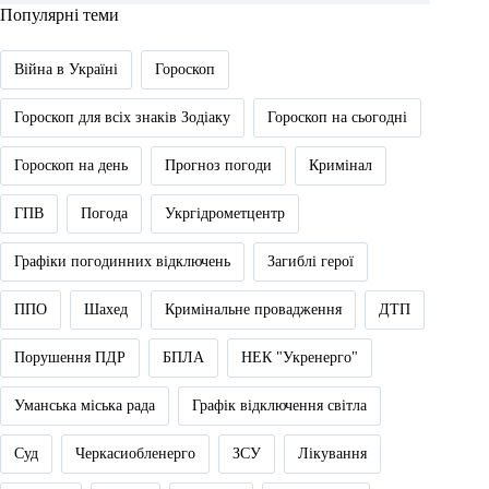
Популярні теми
Війна в Україні
Гороскоп
Гороскоп для всіх знаків Зодіаку
Гороскоп на сьогодні
Гороскоп на день
Прогноз погоди
Кримінал
ГПВ
Погода
Укргідрометцентр
Графіки погодинних відключень
Загиблі герої
ППО
Шахед
Кримінальне провадження
ДТП
Порушення ПДР
БПЛА
НЕК "Укренерго"
Уманська міська рада
Графік відключення світла
Суд
Черкасиобленерго
ЗСУ
Лікування