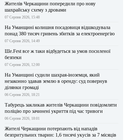
Жителів Черкащини попередили про нову
шахрайську схему з дровами
07 Серпня 2026, 15:48
На Уманщині колишня посадовиця відшкодувала
понад 380 тисяч гривень збитків за електроенергію
07 Серпня 2026, 14:49
Ше.Fest все ж таки відбудеться за умов посиленої
безпеки
07 Серпня 2026, 12:00
На Уманщині судили шахрая-іноземця, який
незаконно здавав землю в оренду: суд повернув
ділянки громаді
06 Серпня 2026, 18:21
Табурець закликав жителів Черкащини повідомляти
поліцію про зачинені укриття під час тривоги
06 Серпня 2026, 18:01
Жителі Черкащини потерпають від нападів
безпритульних тварин: 1,6 тисячі укусів за 7 місяців