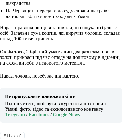
шахрайства
На Черкащині передали до суду справи шахраїв:
найбільші збитки вони завдали в Умані
Наразі правоохоронці встановили, що ошукано було 12
осіб. Загальна сума коштів, які виручив чоловік, складає
понад 100 тисяч гривень.
Окрім того, 29-річний уманчанин два рази замінював
золоті прикраси під час огляду на поштовому відділенні,
на схожі вироби з недорогого матеріалу.
Наразі чоловік перебуває під вартою.
Не пропускайте найважливіше
Підписуйтесь, щоб бути в курсі останніх новин
Умані, фото, відео та ексклюзивного контенту —
Telegram
/
Facebook
/
Google News
#
Шахраї