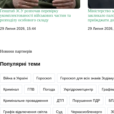
Генштаб ЗСУ розпочав перевірку
Міністерство 
укомплектованості військових частин та
закликало пал
розподілу особового складу
приїжджати до 
29 Липня 2026, 15:44
29 Липня 2026,
Новини партнерів
Популярні теми
Війна в Україні
Гороскоп
Гороскоп для всіх знаків Зодіаку
Кримінал
ГПВ
Погода
Укргідрометцентр
Графік
Кримінальне провадження
ДТП
Порушення ПДР
БП
Графік відключення світла
Суд
Черкасиобленерго
З