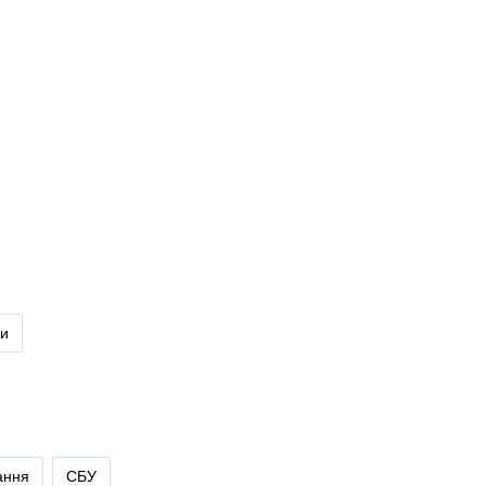
ди
ання
СБУ