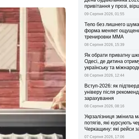
привітання у прозі, вір
09 Серпня 2026, 01:55
Тело без лишнего шума:
форма меняет ощущен
тренировки ММА
08 Серпня 2026, 15:39
Як обрати приватну шк
Одесі, де дитина отрим
українську та міжнарод
08 Серпня 2026, 12:44
Вступ-2026: як підтвер
універу після рекоменд
зарахування
08 Серпня 2026, 08:16
Укрзалізниця змінила 
потягів, які курсують че
Черкащину: які рейси 
зміни
07 Серпня 2026, 17:06