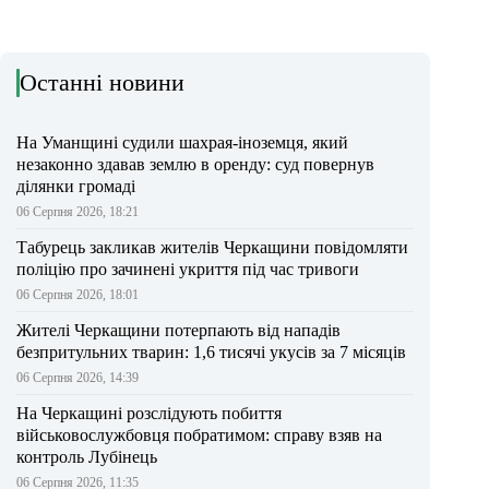
Останні новини
На Уманщині судили шахрая-іноземця, який
незаконно здавав землю в оренду: суд повернув
ділянки громаді
06 Серпня 2026, 18:21
Табурець закликав жителів Черкащини повідомляти
поліцію про зачинені укриття під час тривоги
06 Серпня 2026, 18:01
Жителі Черкащини потерпають від нападів
безпритульних тварин: 1,6 тисячі укусів за 7 місяців
06 Серпня 2026, 14:39
На Черкащині розслідують побиття
військовослужбовця побратимом: справу взяв на
контроль Лубінець
06 Серпня 2026, 11:35