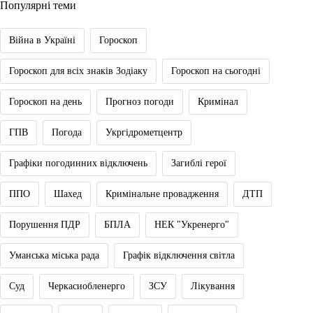
Популярні теми
Війна в Україні
Гороскоп
Гороскоп для всіх знаків Зодіаку
Гороскоп на сьогодні
Гороскоп на день
Прогноз погоди
Кримінал
ГПВ
Погода
Укргідрометцентр
Графіки погодинних відключень
Загиблі герої
ППО
Шахед
Кримінальне провадження
ДТП
Порушення ПДР
БПЛА
НЕК "Укренерго"
Уманська міська рада
Графік відключення світла
Суд
Черкасиобленерго
ЗСУ
Лікування