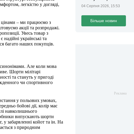
фортом, легкістю у догляді,
04 Серпня 2026, 15:53
Більше новин
 цінами – ми працюємо з
товуємо акції та розпродажі.
опозиції. Увесь товар з
 надійні українські та
ися багато наших покупців.
синонімами. Але коли мова
иве. Шорти мілітарі
ості та стануть у пригоді
якденного чи спортивного
ристання у польових умовах,
редньо бойові дії, колір має
 тлі навколишнього
иробники випускають шорти
 у забарвленні койот та ін. На
вається з природним