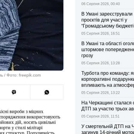
06 Серпня 2026, 00:40
В Умані зареєстрували 
проєктів для участі у
“Громадському бюджеті
05 Серпня 2026, 16:51
В Умані та області ого
штормове попередженн
грозу
05 Серпня 2026, 13:28
Турбота про команду: я
ь / Фото: freepik.com
корпоративні подарунк
впливають на атмосфе
колективі
05 Серпня 2026, 13:22
На Черкащині сталася 
ДТП за участю трьох ав
існі вироби з міцних
05 Серпня 2026, 11:51
е спорядження використовують
ойових дій, носять цивільні
У смертельній ДТП на 
орти у стилі мілітарі
загинув 14-річний мот
их структур. Популярність