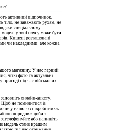
пке?
яють активний відпочинок,
ь тіло, не заважають рухам, не
завдяки спеціальному
 моделі у зоні поясу може бути
арів. Кишені розташовані
ними чи накладними, але кожна
ашого магазину. У нас гарний
с, чіткі фото та актуальні
 у пригоді під час військових
заповніть онлайн-анкету.
. Щоб не помилитися із
ро це у нашого співробітника.
аїною впродовж доби з
 зателефонуйте або напишіть
ме модель стане кращим
платою під час отримання.