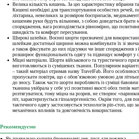
Велика кількість кишень. За цю характеристику вбрання т
Кишені необхідні для транспортування особистих речей, п
ліхтарика, невеликих за розміром боєприпасів, медикамент
кишеням руки будуть вільними, з собою доведеться брати 
спорядження, вага розподіляється рівномірно, що позитивн
швидкість та комфорт пересування.
Широкі шлейки. Воєнні шорти призначені для використанн
шлейкам достатньої ширини можна комбінувати їх зі зви
а також фіксувати до них підсумки чи інше спорядження з 
розширює функціональність одягу та підвищує комфорт у 
Міцні матеріали. Шорти військового та туристичного приз
виготовляються із сумішевих тканин. Популярним варіанто
– такий матеріал отримав назву TravelFab. Його особливості
пропускати повітря, що є обов’язковою умовою для літнього
до зносу. Також часто шорти виробляють із суміші бавовни 
тканина увібрала у себе усі позитивні якості обох типів мат
розтягуватися, тому міцна на розрив, не створює «парнико
піт, характеризується гіпоалергенністю. Окрім того, для п
тактичного одягу застосовується технологія ріп-стоп, що за
механічних впливів та довговічність використання.
Рекомендуємо
Як правильно купити бронежилет: чек-лист для новачка