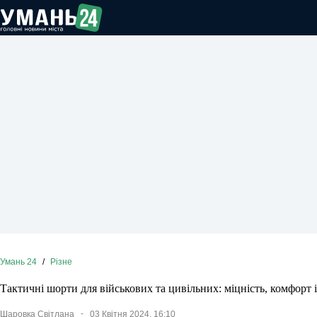
Перейти
до
вмісту
Умань 24
/
Різне
Тактичні шорти для військових та цивільних: міцність, комфорт і
Шаровка Світлана
03 Квітня 2024, 16:10