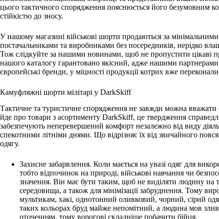
цього тактичного спорядження пояснюється його безумовним ком
стійкістю до зносу.
У нашому магазині військові шорти продаються за мінімальними
постачальниками та виробниками без посередників, нерідко влаш
Тож слідкуйте за нашими новинами, щоб не пропустити цікаві пр
нашого каталогу гарантовано якісний, адже нашими партнерами є
європейські бренди, у міцності продукції котрих вже переконал
Камуфляжні шорти мілітарі у DarkSkiff
Тактичне та туристичне спорядження не завжди можна вважати 
йде про товари з асортименту DarkSkiff, це твердження справедл
забезпечують неперевершений комфорт незалежно від виду діяльн
спекотними літніми днями. Що відрізняє їх від звичайного повс
одягу.
Захисне забарвлення. Коли мається на увазі одяг для вико
тобто відпочинок на природі, військові навчання чи безпосе
значення. Він має бути таким, щоб не виділяти людину на
середовища, а також для мінімізації забруднення. Тому в
мультикам, хакі, однотонний оливковий, чорний, сірий одяг,
таких кольорах бруд майже непомітний, а людина мов зли
оточенням, тому ворогові складніше побачити бійця.