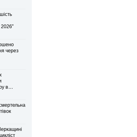
шість
 2026”
лошено
я через
к
и
ру в
смертельна
тівок
Черкащині
оцикліст