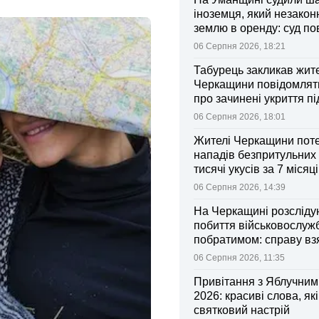
іноземця, який незакон
землю в оренду: суд п
ділянки громаді
06 Серпня 2026, 18:21
Табурець закликав жит
Черкащини повідомляти
про зачинені укриття пі
тривоги
06 Серпня 2026, 18:01
Жителі Черкащини поте
нападів безпритульних 
тисячі укусів за 7 місяц
06 Серпня 2026, 14:39
На Черкащині розсліду
побиття військовослуж
побратимом: справу вз
контроль Лубінець
06 Серпня 2026, 11:35
Привітання з Яблучни
2026: красиві слова, як
святковий настрій