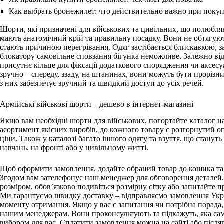
Как выбрать бронежилет: что действительно важно при поку
Шорти, які призначені для військових та цивільних, що полюбл
мають анатомічний крій та правильну посадку. Вони не обтягуют
стають причиною перегрівання. Одяг застібається блискавкою, 
блокатору самовільне сповзання бігунка неможливе. Залежно від
присутнє кільце для фіксації додаткового спорядження чи аксесу
зручно – спереду, ззаду, на штанинах, вони можуть бути проріз
з них забезпечує зручний та швидкий доступ до усіх речей.
Армійські військові шорти – дешево в інтернет-магазині
Якщо вам необхідні шорти для військових, погортайте каталог н
асортимент якісних виробів, до кожного товару є розгорнутий опи
ціни. Також у каталозі багато іншого одягу та взуття, що стануть
навчань, на фронті або у цивільному житті.
Щоб оформити замовлення, додайте обраний товар до кошика та 
Згодом вам зателефонує наш менеджер для обговорення деталей
розміром, обов’язково подивіться розмірну сітку або запитайте п
Ми гарантуємо швидку доставку – відправляємо замовлення Укр
моменту отримання. Якщо у вас є запитання чи потрібна порада,
нашим менеджерам. Вони проконсультують та підкажуть, яка са
вибором для вас. Сплатити замовлення можна на сайті або після