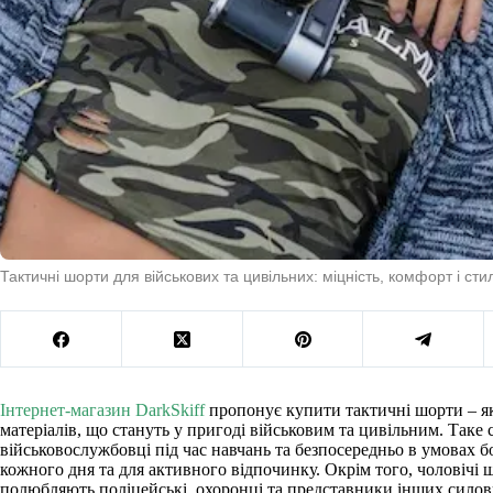
Тактичні шорти для військових та цивільних: міцність, комфорт і стил
Інтернет-магазин DarkSkiff
пропонує купити тактичні шорти – як
матеріалів, що стануть у пригоді військовим та цивільним. Так
військовослужбовці під час навчань та безпосередньо в умовах б
кожного дня та для активного відпочинку. Окрім того, чоловічі ш
полюбляють поліцейські, охоронці та представники інших силов