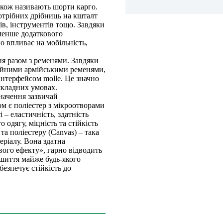
акож називають шорти карго.
отрібних дрібниць на кшталт
ів, інструментів тощо. Завдяки
менше додаткового
о впливає на мобільність,
я разом з ременями. Завдяки
чайними армійськими ременями,
інтерфейсом molle. Це значно
складних умовах.
начення зазвичай
м є поліестер з мікроотворами
 – еластичність, здатність
 одягу, міцність та стійкість
та поліестеру (Canvas) – така
еріалу. Вона здатна
вого ефекту», гарно відводить
ошиття майже будь-якого
безпечує стійкість до