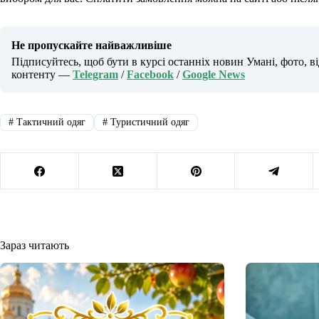
Не пропускайте найважливіше
Підписуйтесь, щоб бути в курсі останніх новин Умані, фото, в
контенту —
Telegram
/
Facebook
/
Google News
#
Тактичний одяг
#
Туристичний одяг
Зараз читають