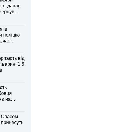
но здавав
овернув
елів
 поліцію
д час
рпають від
тварин: 1,6
ів
ють
бовця
яв на
м Спасом
і принесуть