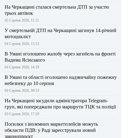
На Черкащині сталася смертельна ДТП за участю
трьох автівок
05 Серпня 2026, 11:51
У смертельній ДТП на Черкащині загинув 14-річний
мотоцикліст
04 Серпня 2026, 15:53
В Умані оголошено жалобу через загибель на фронті
Вадима Ясінського
04 Серпня 2026, 14:19
В Умані та області оголошено надзвичайну пожежну
небезпеку до 10 серпня
04 Серпня 2026, 09:53
На Черкащині засудили адміністратора Telegram-
груп, які попереджали про маршрути ТЦК та поліції
03 Серпня 2026, 17:29
Посилки з іноземних маркетплейсів можуть
обкласти ПДВ: у Раді зареєстрували новий
законопроєкт