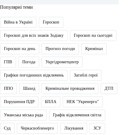
Популярні теми
Війна в Україні
Гороскоп
Гороскоп для всіх знаків Зодіаку
Гороскоп на сьогодні
Гороскоп на день
Прогноз погоди
Кримінал
ГПВ
Погода
Укргідрометцентр
Графіки погодинних відключень
Загиблі герої
ППО
Шахед
Кримінальне провадження
ДТП
Порушення ПДР
БПЛА
НЕК "Укренерго"
Уманська міська рада
Графік відключення світла
Суд
Черкасиобленерго
Лікування
ЗСУ