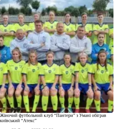
Жіночий футбольний клуб “Пантери” з Умані обіграв
київський “Атекс”