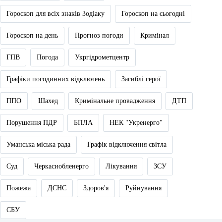
Гороскоп для всіх знаків Зодіаку
Гороскоп на сьогодні
Гороскоп на день
Прогноз погоди
Кримінал
ГПВ
Погода
Укргідрометцентр
Графіки погодинних відключень
Загиблі герої
ППО
Шахед
Кримінальне провадження
ДТП
Порушення ПДР
БПЛА
НЕК "Укренерго"
Уманська міська рада
Графік відключення світла
Суд
Черкасиобленерго
Лікування
ЗСУ
Пожежа
ДСНС
Здоров'я
Руйнування
СБУ