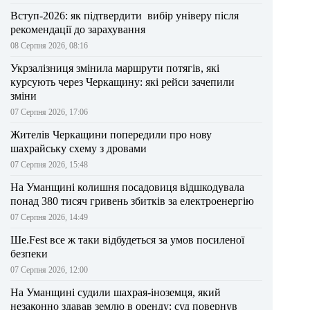
Вступ-2026: як підтвердити вибір універу після
рекомендації до зарахування
08 Серпня 2026, 08:16
Укрзалізниця змінила маршрути потягів, які
курсують через Черкащину: які рейси зачепили
зміни
07 Серпня 2026, 17:06
Жителів Черкащини попередили про нову
шахрайську схему з дровами
07 Серпня 2026, 15:48
На Уманщині колишня посадовиця відшкодувала
понад 380 тисяч гривень збитків за електроенергію
07 Серпня 2026, 14:49
Ше.Fest все ж таки відбудеться за умов посиленої
безпеки
07 Серпня 2026, 12:00
На Уманщині судили шахрая-іноземця, який
незаконно здавав землю в оренду: суд повернув