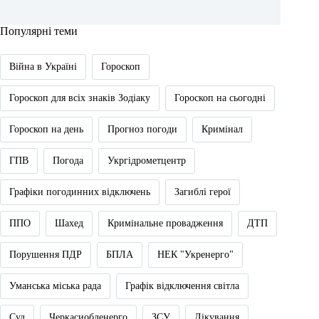
Популярні теми
Війна в Україні
Гороскоп
Гороскоп для всіх знаків Зодіаку
Гороскоп на сьогодні
Гороскоп на день
Прогноз погоди
Кримінал
ГПВ
Погода
Укргідрометцентр
Графіки погодинних відключень
Загиблі герої
ППО
Шахед
Кримінальне провадження
ДТП
Порушення ПДР
БПЛА
НЕК "Укренерго"
Уманська міська рада
Графік відключення світла
Суд
Черкасиобленерго
ЗСУ
Лікування