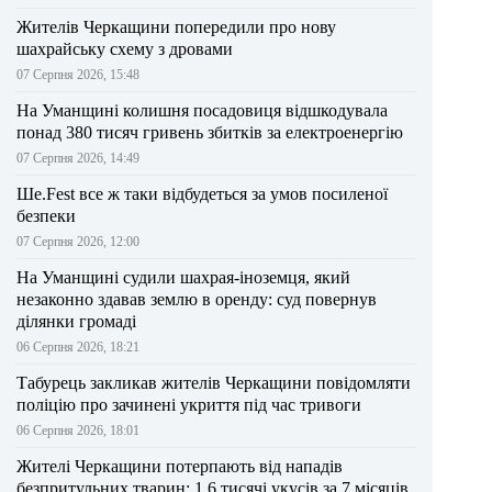
Жителів Черкащини попередили про нову
шахрайську схему з дровами
07 Серпня 2026, 15:48
На Уманщині колишня посадовиця відшкодувала
понад 380 тисяч гривень збитків за електроенергію
07 Серпня 2026, 14:49
Ше.Fest все ж таки відбудеться за умов посиленої
безпеки
07 Серпня 2026, 12:00
На Уманщині судили шахрая-іноземця, який
незаконно здавав землю в оренду: суд повернув
ділянки громаді
06 Серпня 2026, 18:21
Табурець закликав жителів Черкащини повідомляти
поліцію про зачинені укриття під час тривоги
06 Серпня 2026, 18:01
Жителі Черкащини потерпають від нападів
безпритульних тварин: 1,6 тисячі укусів за 7 місяців