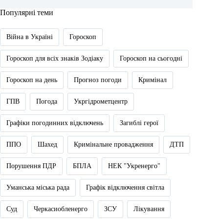
Популярні теми
Війна в Україні
Гороскоп
Гороскоп для всіх знаків Зодіаку
Гороскоп на сьогодні
Гороскоп на день
Прогноз погоди
Кримінал
ГПВ
Погода
Укргідрометцентр
Графіки погодинних відключень
Загиблі герої
ППО
Шахед
Кримінальне провадження
ДТП
Порушення ПДР
БПЛА
НЕК "Укренерго"
Уманська міська рада
Графік відключення світла
Суд
Черкасиобленерго
ЗСУ
Лікування