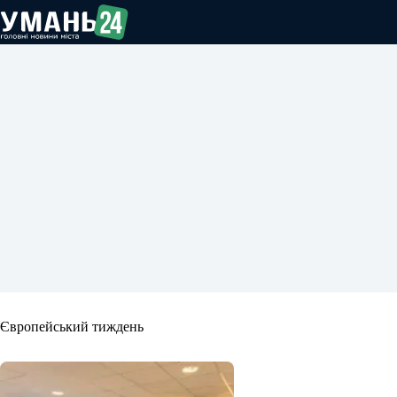
Перейти
до
вмісту
Європейський тиждень