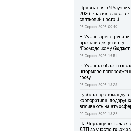
Привітання з Яблучни
2026: красиві слова, як
святковий настрій
06 Серпня 2026, 00:40
В Умані зареєстрували 
проєктів для участі у
“Громадському бюджеті
05 Серпня 2026, 16:51
В Умані та області ого
штормове попередженн
грозу
05 Серпня 2026, 13:28
Турбота про команду: я
корпоративні подарунк
впливають на атмосфе
колективі
05 Серпня 2026, 13:22
На Черкащині сталася 
ДТП за участю трьох ав