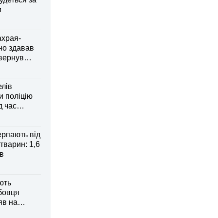
и
ахрая-
но здавав
овернув
елів
 поліцію
д час
рпають від
тварин: 1,6
ів
ють
бовця
яв на