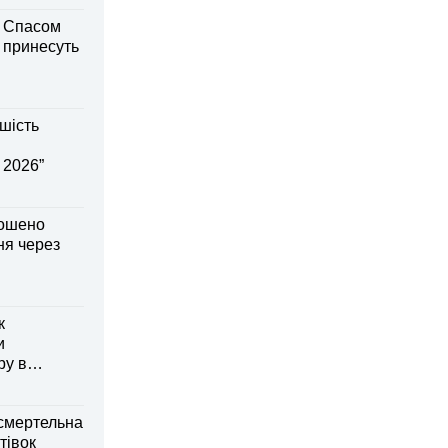
м Спасом
і принесуть
шість
 2026”
лошено
я через
к
и
ру в
смертельна
тівок