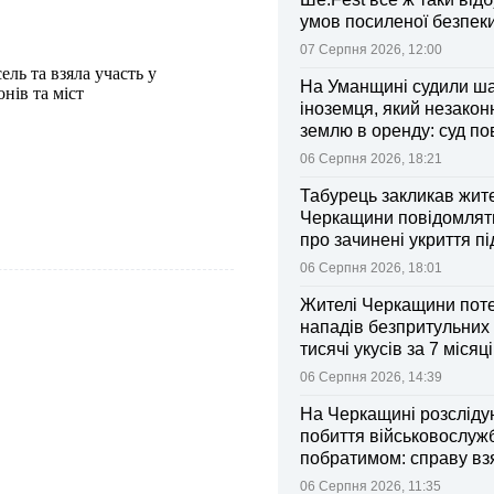
умов посиленої безпек
07 Серпня 2026, 12:00
ель та взяла участь у
На Уманщині судили ш
нів та міст
іноземця, який незакон
землю в оренду: суд п
ділянки громаді
06 Серпня 2026, 18:21
Табурець закликав жит
Черкащини повідомляти
про зачинені укриття пі
тривоги
06 Серпня 2026, 18:01
Жителі Черкащини поте
нападів безпритульних 
тисячі укусів за 7 місяц
06 Серпня 2026, 14:39
На Черкащині розсліду
побиття військовослуж
побратимом: справу вз
контроль Лубінець
06 Серпня 2026, 11:35