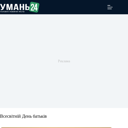
Перейти
до
вмісту
Всесвітній День батьків