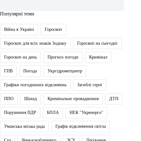
Популярні теми
Війна в Україні
Гороскоп
Гороскоп для всіх знаків Зодіаку
Гороскоп на сьогодні
Гороскоп на день
Прогноз погоди
Кримінал
ГПВ
Погода
Укргідрометцентр
Графіки погодинних відключень
Загиблі герої
ППО
Шахед
Кримінальне провадження
ДТП
Порушення ПДР
БПЛА
НЕК "Укренерго"
Уманська міська рада
Графік відключення світла
Суд
Черкасиобленерго
ЗСУ
Лікування