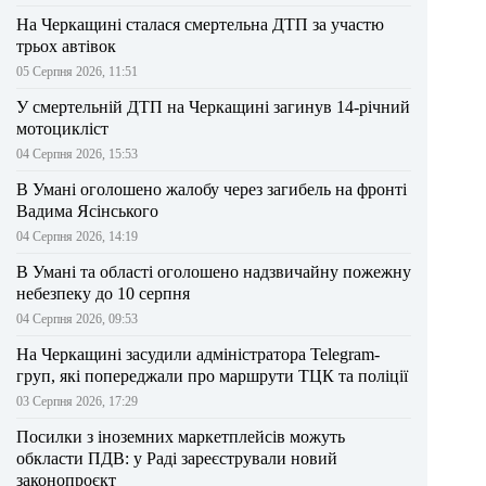
На Черкащині сталася смертельна ДТП за участю
трьох автівок
05 Серпня 2026, 11:51
У смертельній ДТП на Черкащині загинув 14-річний
мотоцикліст
04 Серпня 2026, 15:53
В Умані оголошено жалобу через загибель на фронті
Вадима Ясінського
04 Серпня 2026, 14:19
В Умані та області оголошено надзвичайну пожежну
небезпеку до 10 серпня
04 Серпня 2026, 09:53
На Черкащині засудили адміністратора Telegram-
груп, які попереджали про маршрути ТЦК та поліції
03 Серпня 2026, 17:29
Посилки з іноземних маркетплейсів можуть
обкласти ПДВ: у Раді зареєстрували новий
законопроєкт