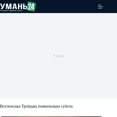
Перейти
до
вмісту
Вселенська Троїцька поминальна субота