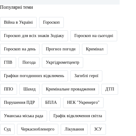
Популярні теми
Війна в Україні
Гороскоп
Гороскоп для всіх знаків Зодіаку
Гороскоп на сьогодні
Гороскоп на день
Прогноз погоди
Кримінал
ГПВ
Погода
Укргідрометцентр
Графіки погодинних відключень
Загиблі герої
ППО
Шахед
Кримінальне провадження
ДТП
Порушення ПДР
БПЛА
НЕК "Укренерго"
Уманська міська рада
Графік відключення світла
Суд
Черкасиобленерго
Лікування
ЗСУ