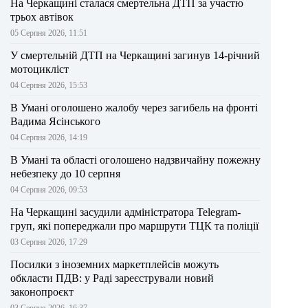
На Черкащині сталася смертельна ДТП за участю
трьох автівок
05 Серпня 2026, 11:51
У смертельній ДТП на Черкащині загинув 14-річний
мотоцикліст
04 Серпня 2026, 15:53
В Умані оголошено жалобу через загибель на фронті
Вадима Ясінського
04 Серпня 2026, 14:19
В Умані та області оголошено надзвичайну пожежну
небезпеку до 10 серпня
04 Серпня 2026, 09:53
На Черкащині засудили адміністратора Telegram-
груп, які попереджали про маршрути ТЦК та поліції
03 Серпня 2026, 17:29
Посилки з іноземних маркетплейсів можуть
обкласти ПДВ: у Раді зареєстрували новий
законопроєкт