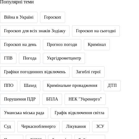
Популярні теми
Війна в Україні
Гороскоп
Гороскоп для всіх знаків Зодіаку
Гороскоп на сьогодні
Гороскоп на день
Прогноз погоди
Кримінал
ГПВ
Погода
Укргідрометцентр
Графіки погодинних відключень
Загиблі герої
ППО
Шахед
Кримінальне провадження
ДТП
Порушення ПДР
БПЛА
НЕК "Укренерго"
Уманська міська рада
Графік відключення світла
Суд
Черкасиобленерго
Лікування
ЗСУ