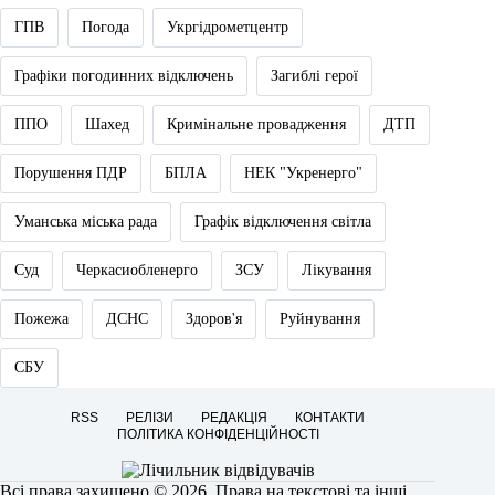
ГПВ
Погода
Укргідрометцентр
Графіки погодинних відключень
Загиблі герої
ППО
Шахед
Кримінальне провадження
ДТП
Порушення ПДР
БПЛА
НЕК "Укренерго"
Уманська міська рада
Графік відключення світла
Суд
Черкасиобленерго
ЗСУ
Лікування
Пожежа
ДСНС
Здоров'я
Руйнування
СБУ
RSS
РЕЛІЗИ
РЕДАКЦІЯ
КОНТАКТИ
ПОЛІТИКА КОНФІДЕНЦІЙНОСТІ
Всі права захищено © 2026. Права на текстові та інші