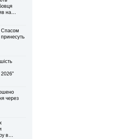
бовця
яв на
м Спасом
і принесуть
шість
 2026”
лошено
я через
к
и
ру в