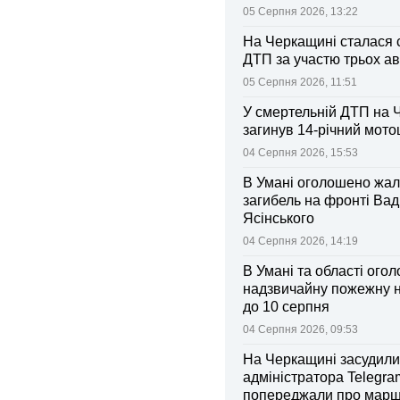
колективі
05 Серпня 2026, 13:22
На Черкащині сталася 
ДТП за участю трьох ав
05 Серпня 2026, 11:51
У смертельній ДТП на 
загинув 14-річний мот
04 Серпня 2026, 15:53
В Умані оголошено жал
загибель на фронті Ва
Ясінського
04 Серпня 2026, 14:19
В Умані та області ого
надзвичайну пожежну 
до 10 серпня
04 Серпня 2026, 09:53
На Черкащині засудили
адміністратора Telegram
попереджали про марш