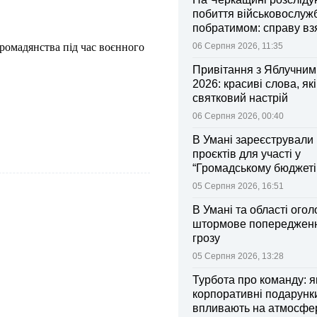
побиття військовослуж
побратимом: справу вз
контроль Лубінець
громадянства під час воєнного
06 Серпня 2026, 11:35
Привітання з Яблучни
2026: красиві слова, як
святковий настрій
06 Серпня 2026, 00:40
В Умані зареєстрували 
проєктів для участі у
“Громадському бюджеті
05 Серпня 2026, 16:51
В Умані та області ого
штормове попередженн
грозу
05 Серпня 2026, 13:28
Турбота про команду: я
корпоративні подарунк
впливають на атмосфе