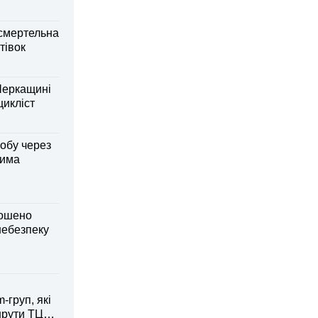
смертельна
тівок
Черкащині
оцикліст
обу через
дима
лошено
небезпеку
-груп, які
рути ТЦК