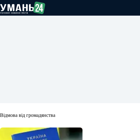
Перейти
до
вмісту
Відмова від громадянства