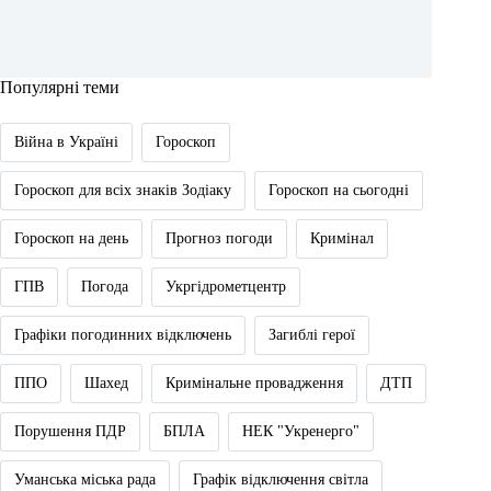
Популярні теми
Війна в Україні
Гороскоп
Гороскоп для всіх знаків Зодіаку
Гороскоп на сьогодні
Гороскоп на день
Прогноз погоди
Кримінал
ГПВ
Погода
Укргідрометцентр
Графіки погодинних відключень
Загиблі герої
ППО
Шахед
Кримінальне провадження
ДТП
Порушення ПДР
БПЛА
НЕК "Укренерго"
Уманська міська рада
Графік відключення світла