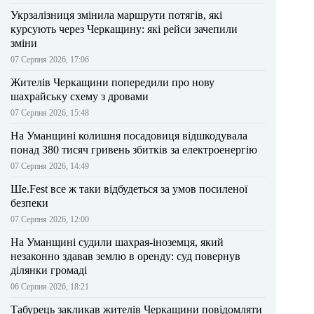
Укрзалізниця змінила маршрути потягів, які
курсують через Черкащину: які рейси зачепили
зміни
07 Серпня 2026, 17:06
Жителів Черкащини попередили про нову
шахрайську схему з дровами
07 Серпня 2026, 15:48
На Уманщині колишня посадовиця відшкодувала
понад 380 тисяч гривень збитків за електроенергію
07 Серпня 2026, 14:49
Ше.Fest все ж таки відбудеться за умов посиленої
безпеки
07 Серпня 2026, 12:00
На Уманщині судили шахрая-іноземця, який
незаконно здавав землю в оренду: суд повернув
ділянки громаді
06 Серпня 2026, 18:21
Табурець закликав жителів Черкащини повідомляти