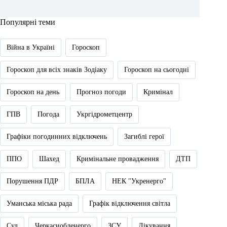
Популярні теми
Війна в Україні
Гороскоп
Гороскоп для всіх знаків Зодіаку
Гороскоп на сьогодні
Гороскоп на день
Прогноз погоди
Кримінал
ГПВ
Погода
Укргідрометцентр
Графіки погодинних відключень
Загиблі герої
ППО
Шахед
Кримінальне провадження
ДТП
Порушення ПДР
БПЛА
НЕК "Укренерго"
Уманська міська рада
Графік відключення світла
Суд
Черкасиобленерго
ЗСУ
Лікування