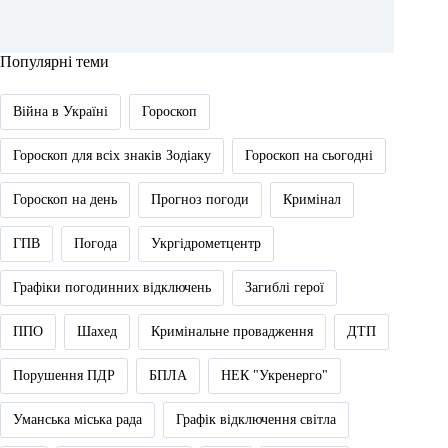
Популярні теми
Війна в Україні
Гороскоп
Гороскоп для всіх знаків Зодіаку
Гороскоп на сьогодні
Гороскоп на день
Прогноз погоди
Кримінал
ГПВ
Погода
Укргідрометцентр
Графіки погодинних відключень
Загиблі герої
ППО
Шахед
Кримінальне провадження
ДТП
Порушення ПДР
БПЛА
НЕК "Укренерго"
Уманська міська рада
Графік відключення світла