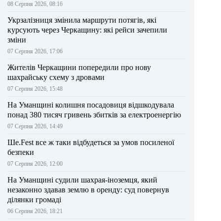
08 Серпня 2026, 08:16
Укрзалізниця змінила маршрути потягів, які
курсують через Черкащину: які рейси зачепили
зміни
07 Серпня 2026, 17:06
Жителів Черкащини попередили про нову
шахрайську схему з дровами
07 Серпня 2026, 15:48
На Уманщині колишня посадовиця відшкодувала
понад 380 тисяч гривень збитків за електроенергію
07 Серпня 2026, 14:49
Ше.Fest все ж таки відбудеться за умов посиленої
безпеки
07 Серпня 2026, 12:00
На Уманщині судили шахрая-іноземця, який
незаконно здавав землю в оренду: суд повернув
ділянки громаді
06 Серпня 2026, 18:21