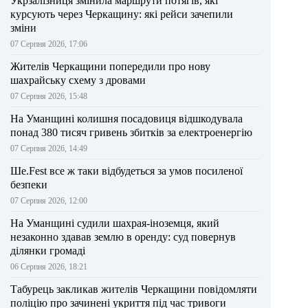
Укрзалізниця змінила маршрути потягів, які
курсують через Черкащину: які рейси зачепили
зміни
07 Серпня 2026, 17:06
Жителів Черкащини попередили про нову
шахрайську схему з дровами
07 Серпня 2026, 15:48
На Уманщині колишня посадовиця відшкодувала
понад 380 тисяч гривень збитків за електроенергію
07 Серпня 2026, 14:49
Ше.Fest все ж таки відбудеться за умов посиленої
безпеки
07 Серпня 2026, 12:00
На Уманщині судили шахрая-іноземця, який
незаконно здавав землю в оренду: суд повернув
ділянки громаді
06 Серпня 2026, 18:21
Табурець закликав жителів Черкащини повідомляти
поліцію про зачинені укриття під час тривоги