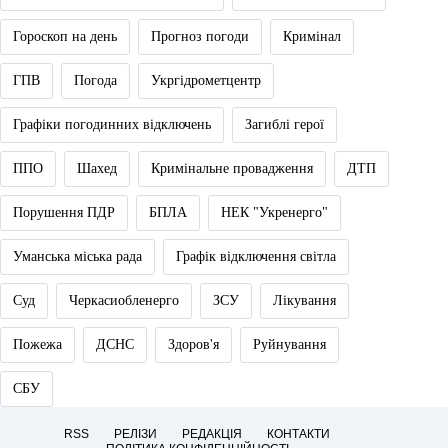
Гороскоп на день
Прогноз погоди
Кримінал
ГПВ
Погода
Укргідрометцентр
Графіки погодинних відключень
Загиблі герої
ППО
Шахед
Кримінальне провадження
ДТП
Порушення ПДР
БПЛА
НЕК "Укренерго"
Уманська міська рада
Графік відключення світла
Суд
Черкасиобленерго
ЗСУ
Лікування
Пожежа
ДСНС
Здоров'я
Руйнування
СБУ
RSS
РЕЛІЗИ
РЕДАКЦІЯ
КОНТАКТИ