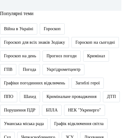
Популярні теми
Війна в Україні
Гороскоп
Гороскоп для всіх знаків Зодіаку
Гороскоп на сьогодні
Гороскоп на день
Прогноз погоди
Кримінал
ГПВ
Погода
Укргідрометцентр
Графіки погодинних відключень
Загиблі герої
ППО
Шахед
Кримінальне провадження
ДТП
Порушення ПДР
БПЛА
НЕК "Укренерго"
Уманська міська рада
Графік відключення світла
Суд
Черкасиобленерго
ЗСУ
Лікування