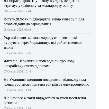
Як обрати приватну школу в Одесі, де дитина
отримує українську та міжнародну освіту
08 Серпня 2026, 12:44
Вступ-2026: як підтвердити вибір універу після
рекомендації до зарахування
08 Серпня 2026, 08:16
Укрзалізниця змінила маршрути потягів, які
курсують через Черкащину: які рейси зачепили
зміни
07 Серпня 2026, 17:06
Жителів Черкащини попередили про нову
шахрайську схему з дровами
07 Серпня 2026, 15:48
На Уманщині колишня посадовиця відшкодувала
понад 380 тисяч гривень збитків за електроенергію
07 Серпня 2026, 14:49
Ше.Fest все ж таки відбудеться за умов посиленої
безпеки
07 Серпня 2026, 12:00