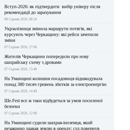
Вступ-2026: як підтвердити вибір універу після
рекомендації до зарахування
08 Серпня 2026, 08:16
Укрзалізниця змінила маршрути потягів, які
курсують через Черкащину: які рейси зачепили
зміни
07 Серпня 2026, 17:06
Жителів Черкащини попередили про нову
шахрайську схему з дровами
07 Серпня 2026, 15:48
На Уманщині колишня посадовиця відшкодувала
понад 380 тисяч гривень збитків за електроенергію
07 Серпня 2026, 14:49
Ше.Fest все ж таки відбудеться за умов посиленої
безпеки
07 Серпня 2026, 12:00
На Уманщині судили шахрая-іноземця, який
незаконно здавав землю в оренду: суд повернув