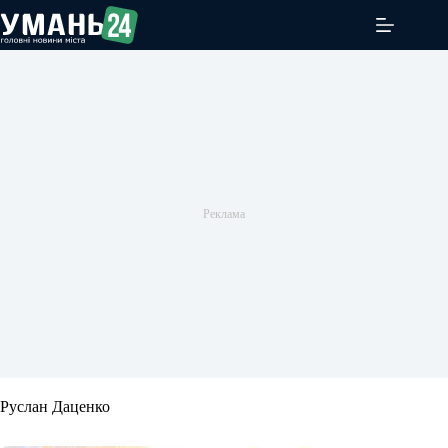
Перейти
до
вмісту
Руслан Даценко