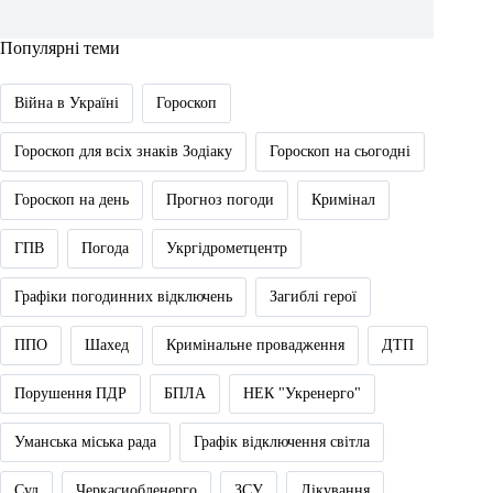
Популярні теми
Війна в Україні
Гороскоп
Гороскоп для всіх знаків Зодіаку
Гороскоп на сьогодні
Гороскоп на день
Прогноз погоди
Кримінал
ГПВ
Погода
Укргідрометцентр
Графіки погодинних відключень
Загиблі герої
ППО
Шахед
Кримінальне провадження
ДТП
Порушення ПДР
БПЛА
НЕК "Укренерго"
Уманська міська рада
Графік відключення світла
Суд
Черкасиобленерго
ЗСУ
Лікування