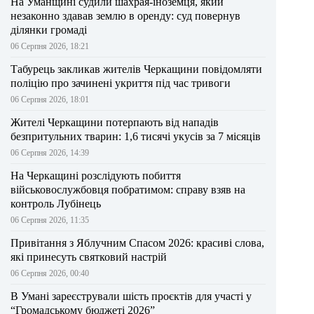
На Уманщині судили шахрая-іноземця, який
незаконно здавав землю в оренду: суд повернув
ділянки громаді
06 Серпня 2026, 18:21
Табурець закликав жителів Черкащини повідомляти
поліцію про зачинені укриття під час тривоги
06 Серпня 2026, 18:01
Жителі Черкащини потерпають від нападів
безпритульних тварин: 1,6 тисячі укусів за 7 місяців
06 Серпня 2026, 14:39
На Черкащині розслідують побиття
військовослужбовця побратимом: справу взяв на
контроль Лубінець
06 Серпня 2026, 11:35
Привітання з Яблучним Спасом 2026: красиві слова,
які принесуть святковий настрій
06 Серпня 2026, 00:40
В Умані зареєстрували шість проєктів для участі у
“Громадському бюджеті 2026”