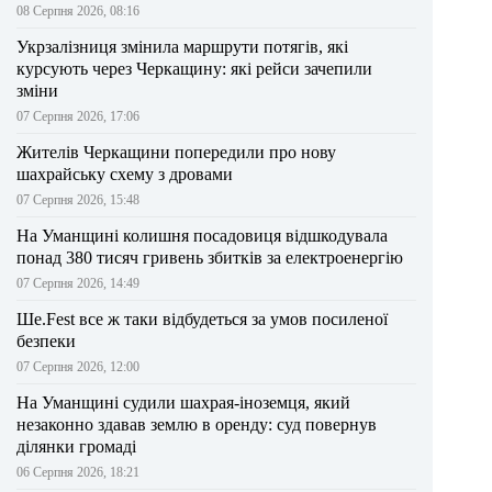
08 Серпня 2026, 08:16
Укрзалізниця змінила маршрути потягів, які
курсують через Черкащину: які рейси зачепили
зміни
07 Серпня 2026, 17:06
Жителів Черкащини попередили про нову
шахрайську схему з дровами
07 Серпня 2026, 15:48
На Уманщині колишня посадовиця відшкодувала
понад 380 тисяч гривень збитків за електроенергію
07 Серпня 2026, 14:49
Ше.Fest все ж таки відбудеться за умов посиленої
безпеки
07 Серпня 2026, 12:00
На Уманщині судили шахрая-іноземця, який
незаконно здавав землю в оренду: суд повернув
ділянки громаді
06 Серпня 2026, 18:21