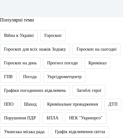
Популярні теми
Війна в Україні
Гороскоп
Гороскоп для всіх знаків Зодіаку
Гороскоп на сьогодні
Гороскоп на день
Прогноз погоди
Кримінал
ГПВ
Погода
Укргідрометцентр
Графіки погодинних відключень
Загиблі герої
ППО
Шахед
Кримінальне провадження
ДТП
Порушення ПДР
БПЛА
НЕК "Укренерго"
Уманська міська рада
Графік відключення світла