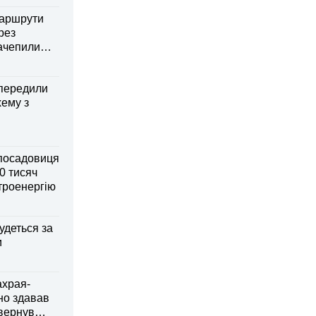
маршрути
рез
зачепили
передили
хему з
посадовиця
0 тисяч
ктроенергію
удеться за
и
ахрая-
но здавав
овернув