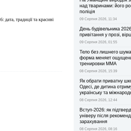
над тваринами: його р
поліція
 дата, традиції та красиві
09 Серпня 2026, 11:34
День будівельника 2026
привітання у прозі, вір
09 Серпня 2026, 01:55
Тело без лишнего шума:
форма меняет ощущен
тренировки ММА
08 Серпня 2026, 15:39
Як обрати приватну шк
Одесі, де дитина отрим
українську та міжнарод
08 Серпня 2026, 12:44
Вступ-2026: як підтвер
універу після рекоменд
зарахування
08 Серпня 2026, 08:16