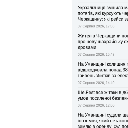
Укрзалізниця змінила 
потягів, які курсують че
Черкащину: які рейси 
зміни
07 Серпня 2026, 17:06
Жителів Черкащини по
про нову шахрайську с
дровами
07 Серпня 2026, 15:48
На Уманщині колишня 
відшкодувала понад 38
гривень збитків за еле
07 Серпня 2026, 14:49
Ше.Fest все ж таки відб
умов посиленої безпек
07 Серпня 2026, 12:00
На Уманщині судили ш
іноземця, який незакон
землю в оренду: суд п