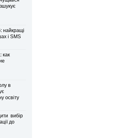
озшукує
: найкращі
шах і SMS
 как
ие
олу в
ує
ну освіту
дити вибір
ації до