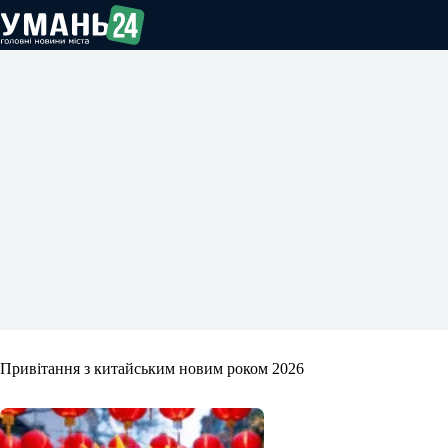
Перейти
до
вмісту
Привітання з китайським новим роком 2026