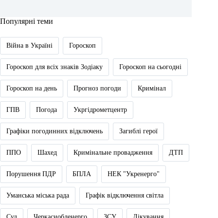
Популярні теми
Війна в Україні
Гороскоп
Гороскоп для всіх знаків Зодіаку
Гороскоп на сьогодні
Гороскоп на день
Прогноз погоди
Кримінал
ГПВ
Погода
Укргідрометцентр
Графіки погодинних відключень
Загиблі герої
ППО
Шахед
Кримінальне провадження
ДТП
Порушення ПДР
БПЛА
НЕК "Укренерго"
Уманська міська рада
Графік відключення світла
Суд
Черкасиобленерго
ЗСУ
Лікування