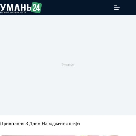
Перейти
до
вмісту
Привітання З Днем Народження шефа