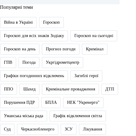
Популярні теми
Війна в Україні
Гороскоп
Гороскоп для всіх знаків Зодіаку
Гороскоп на сьогодні
Гороскоп на день
Прогноз погоди
Кримінал
ГПВ
Погода
Укргідрометцентр
Графіки погодинних відключень
Загиблі герої
ППО
Шахед
Кримінальне провадження
ДТП
Порушення ПДР
БПЛА
НЕК "Укренерго"
Уманська міська рада
Графік відключення світла
Суд
Черкасиобленерго
ЗСУ
Лікування