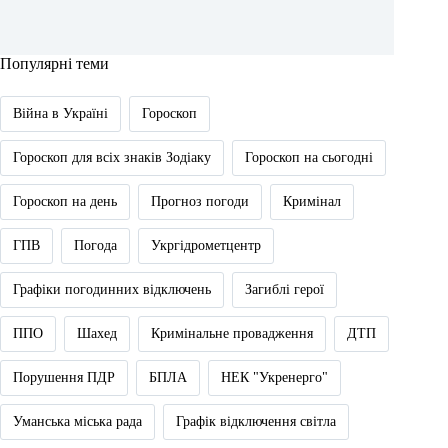
Популярні теми
Війна в Україні
Гороскоп
Гороскоп для всіх знаків Зодіаку
Гороскоп на сьогодні
Гороскоп на день
Прогноз погоди
Кримінал
ГПВ
Погода
Укргідрометцентр
Графіки погодинних відключень
Загиблі герої
ППО
Шахед
Кримінальне провадження
ДТП
Порушення ПДР
БПЛА
НЕК "Укренерго"
Уманська міська рада
Графік відключення світла