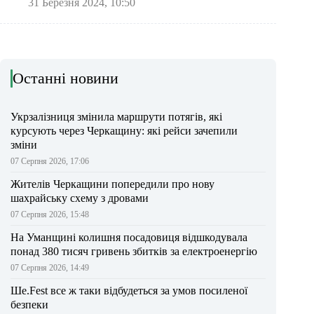
31 Березня 2024, 10:50
Останні новини
Укрзалізниця змінила маршрути потягів, які
курсують через Черкащину: які рейси зачепили
зміни
07 Серпня 2026, 17:06
Жителів Черкащини попередили про нову
шахрайську схему з дровами
07 Серпня 2026, 15:48
На Уманщині колишня посадовиця відшкодувала
понад 380 тисяч гривень збитків за електроенергію
07 Серпня 2026, 14:49
Ше.Fest все ж таки відбудеться за умов посиленої
безпеки