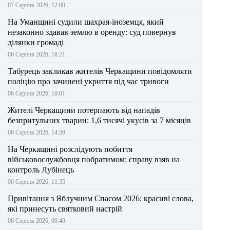
07 Серпня 2026, 12:00
На Уманщині судили шахрая-іноземця, який
незаконно здавав землю в оренду: суд повернув
ділянки громаді
06 Серпня 2026, 18:21
Табурець закликав жителів Черкащини повідомляти
поліцію про зачинені укриття під час тривоги
06 Серпня 2026, 18:01
Жителі Черкащини потерпають від нападів
безпритульних тварин: 1,6 тисячі укусів за 7 місяців
06 Серпня 2026, 14:39
На Черкащині розслідують побиття
військовослужбовця побратимом: справу взяв на
контроль Лубінець
06 Серпня 2026, 11:35
Привітання з Яблучним Спасом 2026: красиві слова,
які принесуть святковий настрій
06 Серпня 2026, 00:40