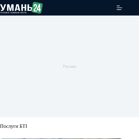
Перейти
до
вмісту
Послуги БТІ