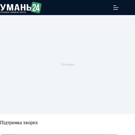
Перейти
до
вмісту
Підтримка хворих