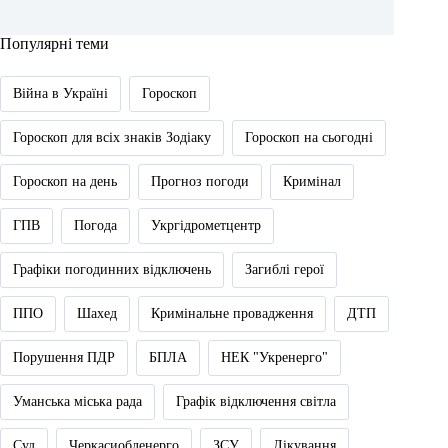
Популярні теми
Війна в Україні
Гороскоп
Гороскоп для всіх знаків Зодіаку
Гороскоп на сьогодні
Гороскоп на день
Прогноз погоди
Кримінал
ГПВ
Погода
Укргідрометцентр
Графіки погодинних відключень
Загиблі герої
ППО
Шахед
Кримінальне провадження
ДТП
Порушення ПДР
БПЛА
НЕК "Укренерго"
Уманська міська рада
Графік відключення світла
Суд
Черкасиобленерго
ЗСУ
Лікування