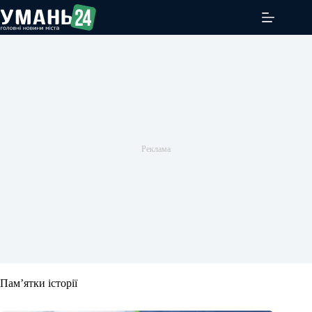
Перейти
до
вмісту
Пам’ятки історії