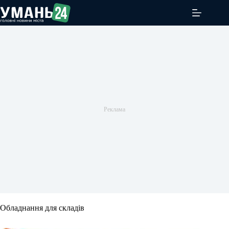
Перейти
до
вмісту
Обладнання для складів