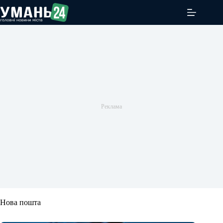
Перейти
до
вмісту
Нова пошта