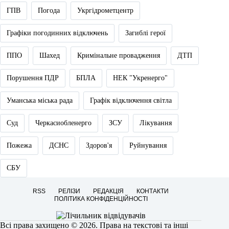
ГПВ
Погода
Укргідрометцентр
Графіки погодинних відключень
Загиблі герої
ППО
Шахед
Кримінальне провадження
ДТП
Порушення ПДР
БПЛА
НЕК "Укренерго"
Уманська міська рада
Графік відключення світла
Суд
Черкасиобленерго
ЗСУ
Лікування
Пожежа
ДСНС
Здоров'я
Руйнування
СБУ
RSS
РЕЛІЗИ
РЕДАКЦІЯ
КОНТАКТИ
ПОЛІТИКА КОНФІДЕНЦІЙНОСТІ
Всі права захищено © 2026. Права на текстові та інші