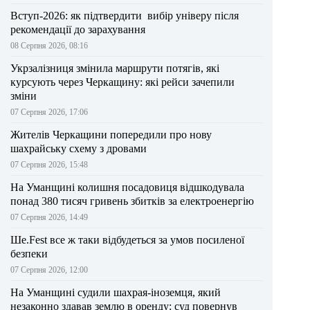
Вступ-2026: як підтвердити вибір універу після
рекомендації до зарахування
08 Серпня 2026, 08:16
Укрзалізниця змінила маршрути потягів, які
курсують через Черкащину: які рейси зачепили
зміни
07 Серпня 2026, 17:06
Жителів Черкащини попередили про нову
шахрайську схему з дровами
07 Серпня 2026, 15:48
На Уманщині колишня посадовиця відшкодувала
понад 380 тисяч гривень збитків за електроенергію
07 Серпня 2026, 14:49
Ше.Fest все ж таки відбудеться за умов посиленої
безпеки
07 Серпня 2026, 12:00
На Уманщині судили шахрая-іноземця, який
незаконно здавав землю в оренду: суд повернув