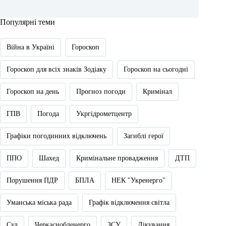
Популярні теми
Війна в Україні
Гороскоп
Гороскоп для всіх знаків Зодіаку
Гороскоп на сьогодні
Гороскоп на день
Прогноз погоди
Кримінал
ГПВ
Погода
Укргідрометцентр
Графіки погодинних відключень
Загиблі герої
ППО
Шахед
Кримінальне провадження
ДТП
Порушення ПДР
БПЛА
НЕК "Укренерго"
Уманська міська рада
Графік відключення світла
Суд
Черкасиобленерго
ЗСУ
Лікування