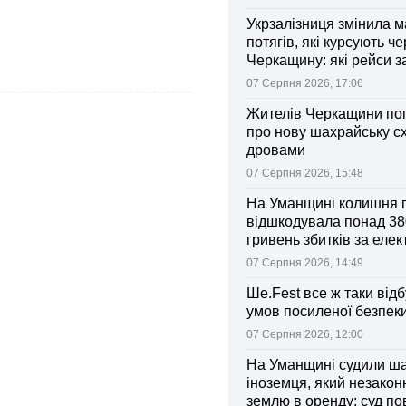
Укрзалізниця змінила 
потягів, які курсують че
Черкащину: які рейси 
зміни
07 Серпня 2026, 17:06
Жителів Черкащини по
про нову шахрайську с
дровами
07 Серпня 2026, 15:48
На Уманщині колишня 
відшкодувала понад 38
гривень збитків за еле
07 Серпня 2026, 14:49
Ше.Fest все ж таки відб
умов посиленої безпек
07 Серпня 2026, 12:00
На Уманщині судили ш
іноземця, який незакон
землю в оренду: суд п