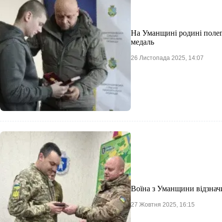
На Уманщині родині полег
медаль
26 Листопада 2025, 14:07
Воїна з Уманщини відзна
27 Жовтня 2025, 16:15