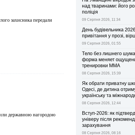
над тваринами: його р
поліція
лого захисника передали
09 Серпня 2026, 11:34
День будівельника 2026
привітання у прозі, вір
09 Серпня 2026, 01:55
Тело без лишнего шума:
форма меняет ощущен
тренировки ММА
08 Серпня 2026, 15:39
Як обрати приватну шк
Одесі, де дитина отрим
українську та міжнарод
08 Серпня 2026, 12:44
Вступ-2026: як підтвер
чили державною нагородою
універу після рекоменд
зарахування
08 Серпня 2026, 08:16