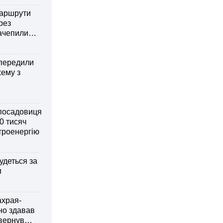
маршрути
рез
зачепили
передили
хему з
посадовиця
0 тисяч
ктроенергію
удеться за
и
ахрая-
но здавав
овернув