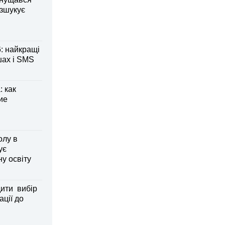
озшукує
: найкращі
шах і SMS
 как
ие
олу в
ує
ну освіту
дити вибір
ації до