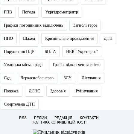
ГПВ
Погода
Укргідрометцентр
Графіки погодинних відключень
Загиблі герої
ППО
Шахед
Кримінальне провадження
ДТП
Порушення ПДР
БПЛА
НЕК "Укренерго"
Уманська міська рада
Графік відключення світла
Суд
Черкасиобленерго
ЗСУ
Лікування
Пожежа
ДСНС
Здоров'я
Руйнування
Смертельна ДТП
RSS
РЕЛІЗИ
РЕДАКЦІЯ
КОНТАКТИ
ПОЛІТИКА КОНФІДЕНЦІЙНОСТІ