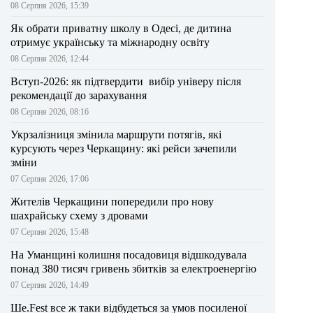
08 Серпня 2026, 15:39
Як обрати приватну школу в Одесі, де дитина
отримує українську та міжнародну освіту
08 Серпня 2026, 12:44
Вступ-2026: як підтвердити вибір універу після
рекомендації до зарахування
08 Серпня 2026, 08:16
Укрзалізниця змінила маршрути потягів, які
курсують через Черкащину: які рейси зачепили
зміни
07 Серпня 2026, 17:06
Жителів Черкащини попередили про нову
шахрайську схему з дровами
07 Серпня 2026, 15:48
На Уманщині колишня посадовиця відшкодувала
понад 380 тисяч гривень збитків за електроенергію
07 Серпня 2026, 14:49
Ше.Fest все ж таки відбудеться за умов посиленої