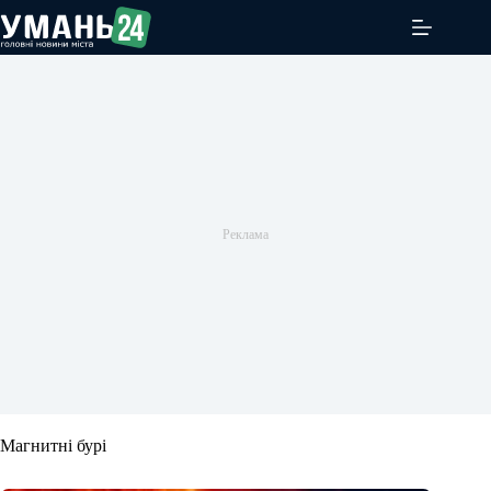
Перейти
до
вмісту
Магнитні бурі