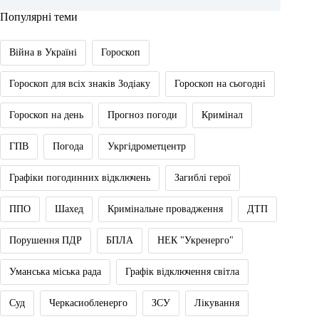
Популярні теми
Війна в Україні
Гороскоп
Гороскоп для всіх знаків Зодіаку
Гороскоп на сьогодні
Гороскоп на день
Прогноз погоди
Кримінал
ГПВ
Погода
Укргідрометцентр
Графіки погодинних відключень
Загиблі герої
ППО
Шахед
Кримінальне провадження
ДТП
Порушення ПДР
БПЛА
НЕК "Укренерго"
Уманська міська рада
Графік відключення світла
Суд
Черкасиобленерго
ЗСУ
Лікування