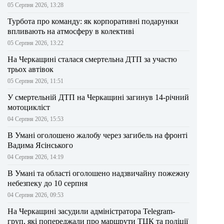
05 Серпня 2026, 13:28
Турбота про команду: як корпоративні подарунки
впливають на атмосферу в колективі
05 Серпня 2026, 13:22
На Черкащині сталася смертельна ДТП за участю
трьох автівок
05 Серпня 2026, 11:51
У смертельній ДТП на Черкащині загинув 14-річний
мотоцикліст
04 Серпня 2026, 15:53
В Умані оголошено жалобу через загибель на фронті
Вадима Ясінського
04 Серпня 2026, 14:19
В Умані та області оголошено надзвичайну пожежну
небезпеку до 10 серпня
04 Серпня 2026, 09:53
На Черкащині засудили адміністратора Telegram-
груп, які попереджали про маршрути ТЦК та поліції